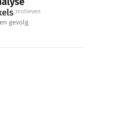
nalyse
kels
motieven
en gevolg