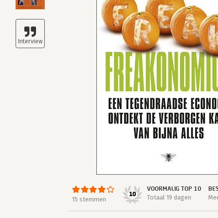
VOORMALIG TOP 10
BE
10
Totaal 19 dagen
Mee
15 stemmen