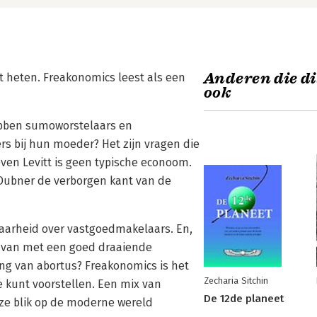
Anderen die di
tt heten. Freakonomics leest als een
ook
hebben sumoworstelaars en
 bij hun moeder? Het zijn vragen die
ven Levitt is geen typische econoom.
Dubner de verborgen kant van de
waarheid over vastgoedmakelaars. En,
ts van met een goed draaiende
ing van abortus? Freakonomics is het
Zecharia Sitchin
e kunt voorstellen. Een mix van
De 12de planeet
nze blik op de moderne wereld