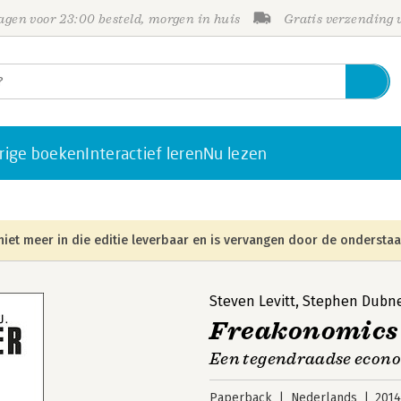
gen voor 23:00 besteld, morgen in huis
Gratis verzending
rige boeken
Interactief leren
Nu lezen
niet meer in die editie leverbaar en is vervangen door de onderstaa
Steven Levitt
,
Stephen Dubn
Freakonomics
Een tegendraadse econoo
Paperback
Nederlands
201