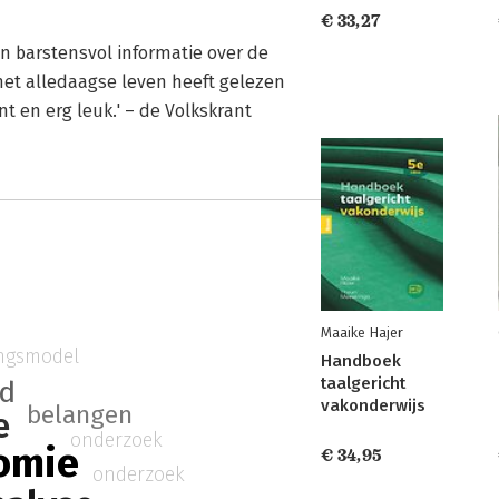
€ 33,27
en barstensvol informatie over de
het alledaagse leven heeft gelezen
t en erg leuk.' – de Volkskrant
Maaike Hajer
ngsmodel
Handboek
taalgericht
id
vakonderwijs
belangen
e
onderzoek
omie
€ 34,95
onderzoek