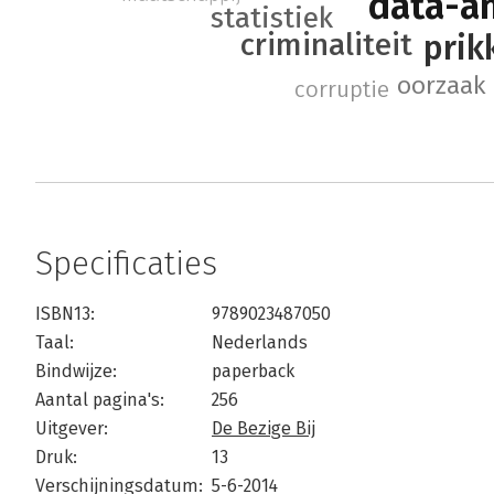
data-a
statistiek
criminaliteit
prik
oorzaak 
corruptie
Specificaties
ISBN13:
9789023487050
Taal:
Nederlands
Bindwijze:
paperback
Aantal pagina's:
256
Uitgever:
De Bezige Bij
Druk:
13
Verschijningsdatum:
5-6-2014