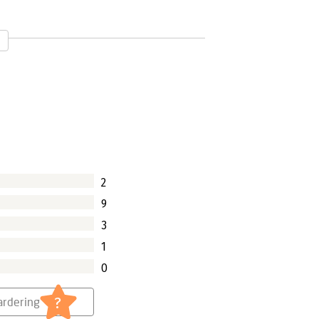
 aantal vragen waarbij op zijn minst je
choolmeesters en sumoworstelaars
d of een pistool?' Deze klinkt al wat
grappig: 'waarom wonen drugdealers
en voor een econoom. En toch geeft het
2
9
3
1
0
?
rdering