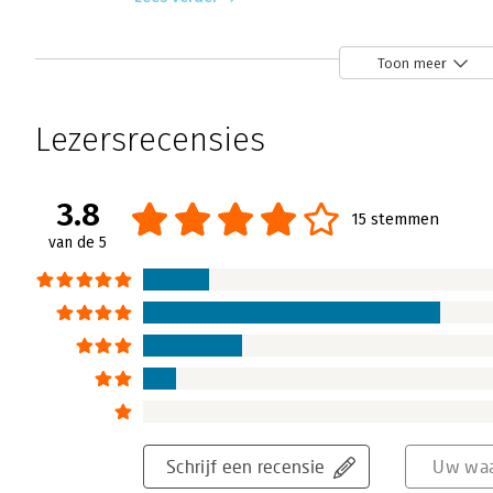
Toon meer
Freakonomics
Eric van Arendonk | 12 maart 2006
Lezersrecensies
Op de voorkant van 'Freakonomics' staat een
voorhoofd van gaat fronzen: 'Wat hebben s
gemeen?' Of; 'wat is gevaarlijker een zwemba
3.8
15 stemmen
eenvoudiger maar de derde vraag is zelfs 
van de 5
nog steeds bij hun moeder?' Niet echt vrag
boek antwoord op deze vragen.
Lees verder
Schrijf een recensie
Uw waa