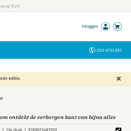
 vanaf €20
Inloggen
010-4731397
Personen
Trefwoorden
nde editie.
er
m ontdekt de verborgen kant van bijna alles
4
13e druk
9789023487050