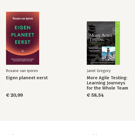
10 ROBOTANGST 149
Autonome wapens 150
Kan een robot zelf denken? 152
11 DE TOEKOMST 159
Mist Nederland de boot? 160
Waar zit het plafond? 165
En de arbeidsmarkt? 166
BRONNEN 173
Roxane van Iperen
Janet Gregory
Eigen planeet eerst
More Agile Testing:
Learning Journeys
for the Whole Team
€ 20,99
€ 58,54