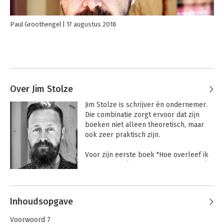
Paul Groothengel
17 augustus 2018
Over Jim Stolze
Jim Stolze is schrijver én ondernemer. 
Die combinatie zorgt ervoor dat zijn 
boeken niet alleen theoretisch, maar 
ook zeer praktisch zijn. 

Voor zijn eerste boek "Hoe overleef ik 
mijn inbox?" (Nieuw Amsterdam, 2009) 
sloot Stolze zich 40 dagen af van het 
Andere boeken door Jim Stolze
internet om te zien wat voor effect dat 
op hem en zijn omgeving had. Het 
Inhoudsopgave
gevolg was een verrassend dagboek 
over de bijeffecten van de digitalisering 
Voorwoord 7