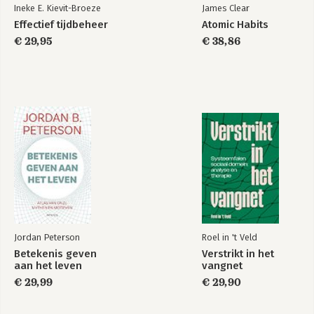
Beeldherkenning 88
Ineke E. Kievit-Broeze
James Clear
groot succes.
Praktijk: In de zorg (1) 93
Effectief tijdbeheer
Atomic Habits
Pas op voor de hype 95
€ 29,95
€ 38,86
Praktijk: In de zorg (2) 99
6 GEZICHTSHERKENNING 105
Camerabeelden 106
Praktijk: Je gezicht spreekt boekdelen 108
7 SPRAAKHERKENNING 111
Natural language processing 112
Praktijk: De Helpdesk 116
8 AI IN BEDRIJF 125
Deep learning op het spoor 126
Deep learning op de veiling 128
Algoritmen in de bouw 131
Jordan Peterson
Roel in 't Veld
Betekenis geven
Verstrikt in het
9 AI BIJ DE OVERHEID 135
aan het leven
vangnet
Ambtenaar 3.0 136
€ 29,99
€ 29,90
Digitale speurneuzen 138
Chinese toestanden 140