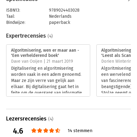
ISBN13:
9789024403028
Taal:
Nederlands
Bindwijze:
paperback
Aantal pagina's:
192
Uitgever:
Boom
Expertrecensies
(4)
Druk:
1
Verschijningsdatum:
18-12-2018
Algoritmisering, wen er maar aan -
Algoritmisering, w
'Een verhelderend boek'
'Leest als Scandin
Hoofdrubriek:
Organisatiekunde
Dave van Ooijen | 21 maart 2019
Dorien Winterink |
Digitalisering en algoritmisering
Algoritmisering, w
worden vaak in een adem genoemd.
een wervelende a
Maar ze zijn verre van gelijk aan
van fascinerende 
elkaar. Bij digitalisering gaat het in
beangstigende) vo
feite om de overgang van informatie
Stolze neemt ons 
naar een digitale vorm.
wereld van kunstm
Lees verder
en de algoritmen 
leven beïnvloede
Lees verder
Lezersrecensies
(4)
4.6
14 stemmen