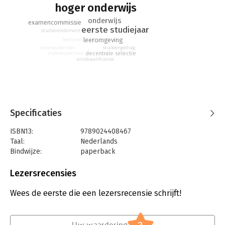
hoger onderwijs
onderwijs
examencommissie
eerste studiejaar
studierendement
leeromgeving
leerlijnen
studeergedrag
onderwijsvormen
decentrale selectie
onderwijsvormen
eindkwalificaties
Specificaties
ISBN13:
9789024408467
Taal:
Nederlands
Bindwijze:
paperback
Aantal pagina's:
116
Uitgever:
Boom
Lezersrecensies
Druk:
1
Verschijningsdatum:
4-7-2019
Wees de eerste die een lezersrecensie schrijft!
Hoofdrubriek:
Non-fictie informatief/professioneel
Uw waardering