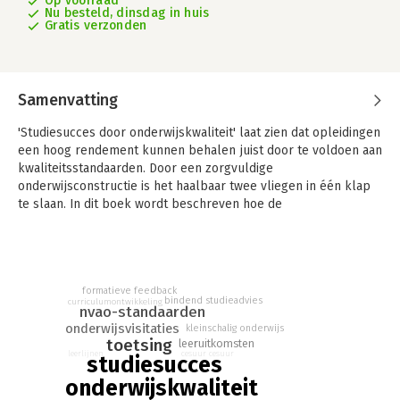
Op voorraad
Nu besteld, dinsdag in huis
Gratis verzonden
Samenvatting
'Studiesucces door onderwijskwaliteit' laat zien dat opleidingen
een hoog rendement kunnen behalen juist door te voldoen aan
kwaliteitsstandaarden. Door een zorgvuldige
onderwijsconstructie is het haalbaar twee vliegen in één klap
te slaan. In dit boek wordt beschreven hoe de
kwaliteitsstandaarden van NVAO kunnen worden vertaald naar
bewezen praktische en succesvolle aanpassingen.
Het eerste studiejaar krijgt bijzondere aandacht omdat
studiesucces in het eerste jaar een positieve uitwerking blijkt
formatieve feedback
bindend studieadvies
curriculumontwikkeling
te hebben op de latere leerjaren van de studie.
nvao-standaarden
onderwijsvisitaties
kleinschalig onderwijs
Dit boek is de opvolger van Studiesucces bevorderen: het kan
toetsing
leeruitkomsten
en is niet moeilijk en is essentieel voor professionals die zich
leerlijnen
cesuur
cesuur
studiesucces
bezighouden met het ontwikkelen, inrichten en verbeteren van
onderwijskwaliteit
het hoger onderwijs.