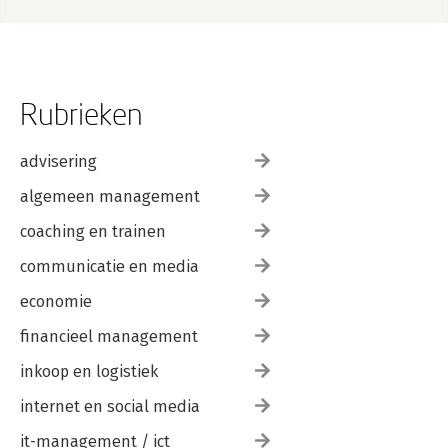
94
Vrijblijvendheid 95
Het geheel is meer dan de som der delen 96
Tot slot: studiesucces door onderwijskwaliteit 97
Rubrieken
Bijlage 99
Literatuur 103
advisering
Over de auteurs 111
Register 113
algemeen management
coaching en trainen
communicatie en media
economie
financieel management
inkoop en logistiek
internet en social media
it-management / ict