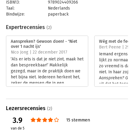
ISBN13:
9789024409266
"Als je voelt dat iets je niet zint, durf het dan bespreekbaar te
Taal:
Nederlands
maken. Wacht niet te lang. Het wordt er echt beter van, zoveel
Bindwijze:
paperback
wordt wel duidelijk na het lezen van dit boek." – Ingrid
Aantal pagina's:
224
Thijssen, Voorzitter Raad van Bestuur /CEO Alliander en
Uitgever:
Boom
Expertrecensies
(2)
Topvrouw van het jaar 2016
Druk:
10
Verschijningsdatum:
24-11-2017
"Normen stellen is een belangrijk, maar lastig deel van
Aanspreken? Gewoon doen! - 'Niet
Wég met de feedb
over 1 nacht ijs'
leidinggeven. Daarom is dit praktische boek voor elke manager
Bert Peene | 29 
Hoofdrubriek:
Algemeen management
Nico Jong | 22 december 2017
zo belangrijk." - Erik Muetstege, CEO NN Bank Nationale
Iemand ergens op
Nederlanden
‘Als er iets is dat je niet zint, maak het
lijkt zo normaal m
dan bespreekbaar!’ Makkelijk
zo vreemd is dat 
gezegd, maar in de praktijk doen we
niet. In haar zoju
het bijna niet. Iedereen herkent het,
Aanspreken? Gew
zeker de mensen die in een
uit dat het tegenna
piramidale top-down gestuurde
kritisch aan te sp
organisatie werken. Gytha Heins deed
nakomen van afsp
uitgebreid onderzoek naar het
ongewenst gedrag.
fenomeen aanspreken en schreef er
Lezersrecensies
overlevingsmecha
(2)
een boek over.
namelijk tegen.
3.9
Lees verder
15 stemmen
Lees verder
van de 5