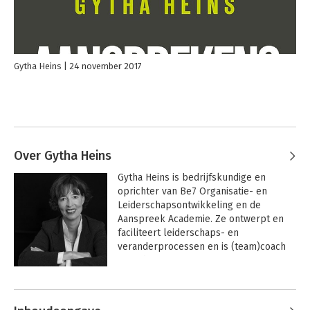
Gytha Heins
24 november 2017
Over Gytha Heins
Gytha Heins is bedrijfskundige en 
oprichter van Be7 Organisatie- en 
Leiderschapsontwikkeling en de 
Aanspreek Academie. Ze ontwerpt en 
faciliteert leiderschaps- en 
veranderprocessen en is (team)coach 
voor directie- en managementteams.

Andere boeken door Gytha Heins
Gytha onderzocht het aanspreekgedrag 
in (Nederlandse) organisaties en 