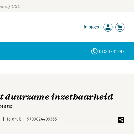
 vanaf €20
Inloggen
010-4731397
Personen
Trefwoorden
et duurzame inzetbaarheid
ement
0
1e druk
9789024409365