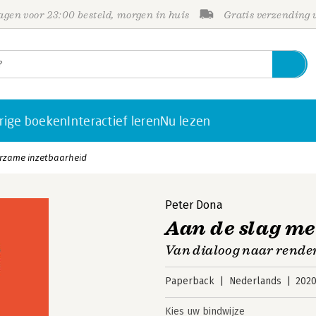
gen voor 23:00 besteld, morgen in huis
Gratis verzending
rige boeken
Interactief leren
Nu lezen
urzame inzetbaarheid
Peter Dona
Aan de slag m
Van dialoog naar rend
Paperback
Nederlands
202
Kies uw bindwijze