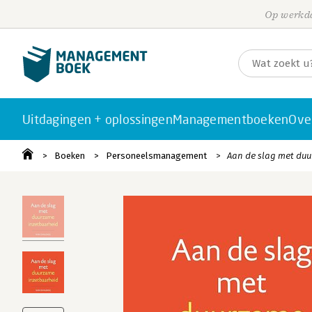
Op werkda
Uitdagingen + oplossingen
Managementboeken
Ove
Boeken
Personeelsmanagement
Aan de slag met du