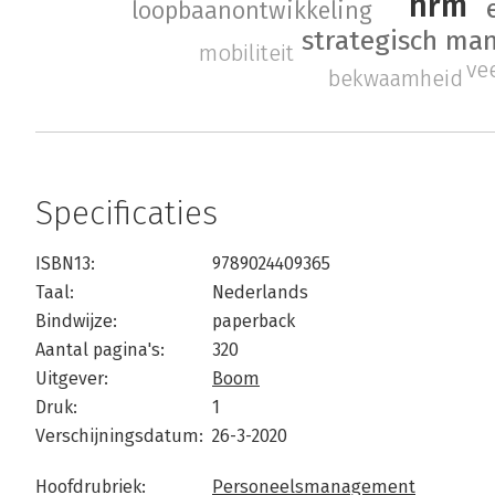
hrm
loopbaanontwikkeling
strategisch m
mobiliteit
ve
bekwaamheid
Specificaties
ISBN13:
9789024409365
Taal:
Nederlands
Bindwijze:
paperback
Aantal pagina's:
320
Uitgever:
Boom
Druk:
1
Verschijningsdatum:
26-3-2020
Hoofdrubriek:
Personeelsmanagement