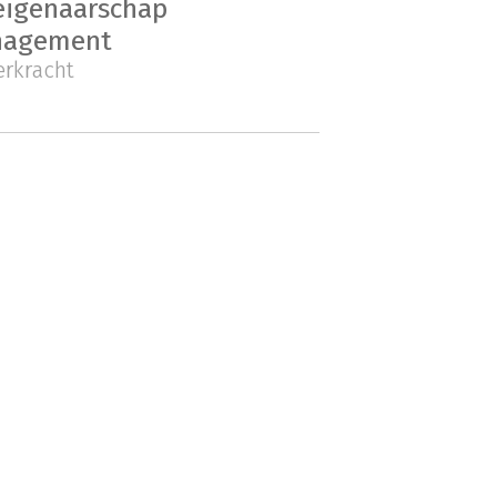
eigenaarschap
anagement
erkracht