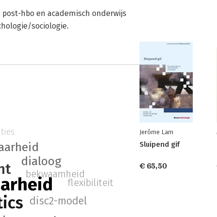
, post-hbo en academisch onderwijs
hologie/sociologie.
ties
Jerôme Lam
Sluipend gif
aarheid
dialoog
nt
€ 65,50
bekwaamheid
arheid
flexibiliteit
tics
disc2-model