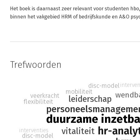
Het boek is daarnaast zeer relevant voor studenten hbo
binnen het vakgebied HRM of bedrijfskunde en A&O psyc
Trefwoorden
interven
disc-model
mobiliteit
wendb
veerkracht
leiderschap
flexibiliteit
personeelsmanageme
duurzame inzetba
hr-analy
vitaliteit
interventies
disc-model