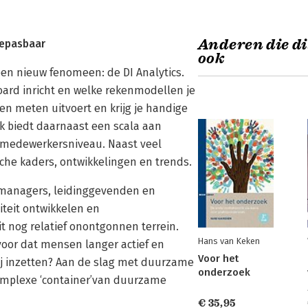
Anderen die di
oepasbaar
ook
en nieuw fenomeen: de DI Analytics.
board inricht en welke rekenmodellen je
en meten uitvoert en krijg je handige
oek biedt daarnaast een scala aan
en medewerkersniveau. Naast veel
che kaders, ontwikkelingen en trends.
, managers, leidinggevenden en
iteit ontwikkelen en
 nog relatief onontgonnen terrein.
Hans van Keken
voor dat mensen langer actief en
Voor het
ij inzetten? Aan de slag met duurzame
onderzoek
omplexe ‘container’van duurzame
€ 35,95