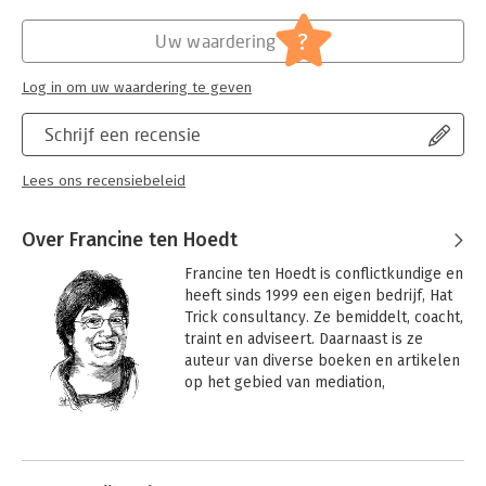
?
Uw waardering
Log in om uw waardering te geven
Schrijf een recensie
Lees ons recensiebeleid
Over Francine ten Hoedt
Francine ten Hoedt is conflictkundige en 
heeft sinds 1999 een eigen bedrijf, Hat 
Trick consultancy. Ze bemiddelt, coacht, 
traint en adviseert. Daarnaast is ze 
auteur van diverse boeken en artikelen 
op het gebied van mediation, 
conflictcoaching en communicatie en 
ontwikkelaar van leergangen, 
Andere boeken door Francine ten
workshops en multimediamateriaal 
Hoedt
voor conflictbemiddelaars en coaches, 