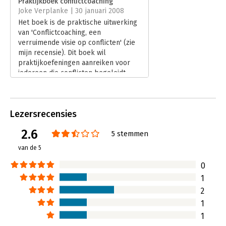
Praktijkboek conflictcoaching
Joke Verplanke | 30 januari 2008
Hoofdrubriek:
Coaching en trainen
Het boek is de praktische uitwerking
Serie:
PM reeks
van 'Conflictcoaching, een
verruimende visie op conflicten' (zie
mijn recensie). Dit boek wil
praktijkoefeningen aanreiken voor
iedereen die conflicten begeleidt.
Lees verder
Lezersrecensies
2.6
5 stemmen
van de 5
0
1
2
1
1