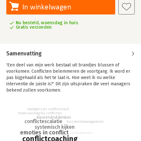
In winkelwagen
Nu besteld, woensdag in huis
Gratis verzonden
Samenvatting
'Een deel van mijn werk bestaat uit brandjes blussen of
voorkomen. Conflicten belemmeren de voortgang. Ik word er
pas bijgehaald als het te laat is. Hoe weet ik nu welke
interventie de juiste is?' Dit zijn uitspraken die veel managers
bekend zullen voorkomen.
In 'Praktijkboek conflictcoaching' bieden de auteurs een
handreiking aan managers om hun visie op conflicten om te
managers als conflictcoach
zetten in actie. Dit doen zij door de drie competenties op het
teamcoaching bij conflicten
kleurendrukdenken
gebied van omgaan met conflicten te verdiepen. Het boek
conflictescalatie
boosheidsmanagement
bestaat uit drie delen: Deel 1 De competentie
systemisch kijken
emoties in conflict
conflictvaardigheid: Ik en het conflict -zelfreflectie, Deel 2 de
conflictpatronen
conflictcoaching
competentie conflictmanagement: De organisatie en het