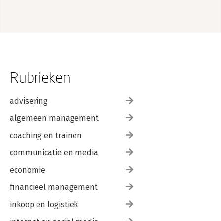
9 Het coachen van individuen en teams op conflictvaardigheid
Inleiding
9.1 Conflictcoaching met dubbele petten
9.2 De praktijk
9.3 Conflictcoachen op allergieën
9.4 Conflictcoaching van een team
Rubrieken
Epiloog
advisering
Literatuur
algemeen management
Over de auteurs
coaching en trainen
communicatie en media
economie
financieel management
inkoop en logistiek