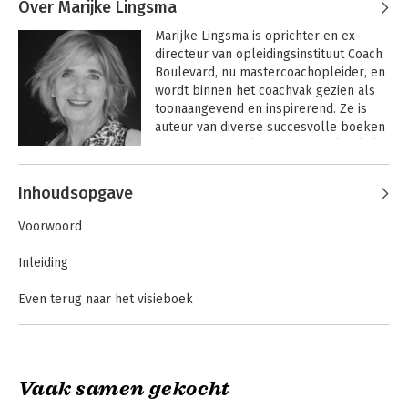
zoals Spelen met Conflicten, Mediation 
Over Marijke Lingsma
in Beweging en Escalatie door de 
Marijke Lingsma is oprichter en ex-
conflictbemiddelaar en de 'Vileine 
directeur van opleidingsinstituut Coach 
Vragen voor…' serie.
Boulevard, nu mastercoachopleider, en 
wordt binnen het coachvak gezien als 
toonaangevend en inspirerend. Ze is 
auteur van diverse succesvolle boeken 
over coaching. Als systeemdenker kijkt 
ze integraal naar organisaties: naar het 
Andere boeken door Marijke
grotere geheel, in plaats van naar de 
Inhoudsopgave
Lingsma
afzonderlijke delen.
Het abc van OBM
Conflicten coachen
Voorwoord
Inleiding
Even terug naar het visieboek
Deel I Competentie conflictmanagement: De organisatie en het
conflict
Vaak samen gekocht
De organisatie als bron van conflicten