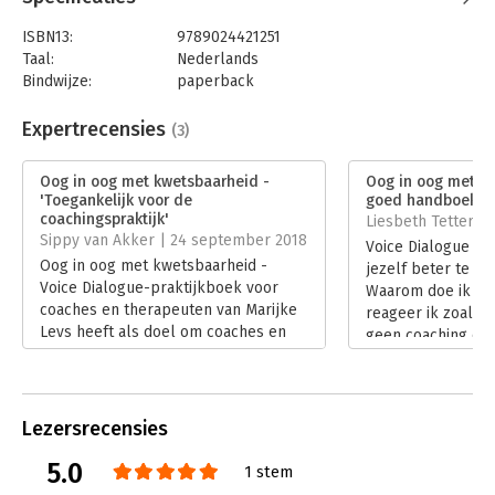
werken met trauma.' - Judith Budde, directeur
Opleidingscentrum het Balkon, Voice Dialogue-opleider en
ISBN13:
9789024421251
auteur
Taal:
Nederlands
Bindwijze:
paperback
'Tijdens het lezen krijg je een boeiende inkijk in de
Aantal pagina's:
224
therapieruimte. De stapsgewijze opbouw,
Uitgever:
Boom
Expertrecensies
(3)
Druk:
1
de sprekende voorbeelden en de heldere beschrijvingen
Verschijningsdatum:
8-5-2018
geven duiding waardoor ik de kracht
Oog in oog met kwetsbaarheid -
Oog in oog met kw
'Toegankelijk voor de
goed handboek'
voel om de kwetsbaarheid van cliënten letterlijk en figuurlijk
Hoofdrubriek:
Coaching en trainen
coachingspraktijk'
Liesbeth Tettero |
een volwaardige plaats te geven.' - Sarie Goossens, integratief
Sippy van Akker | 24 september 2018
Voice Dialogue i
psychotherapeute, supervisor en medeoprichter van
Oog in oog met kwetsbaarheid -
jezelf beter te le
Groepspraktijk De Kering
Voice Dialogue-praktijkboek voor
Waarom doe ik wa
coaches en therapeuten van Marijke
reageer ik zoals i
Leys heeft als doel om coaches en
geen coaching of 
therapeuten handvatten te geven om
Marijke Leys in O
aan de slag te gaan met gekwetstheid
kwetsbaarheid.
en trauma.
Lees verder
Lees verder
Lezersrecensies
5.0
1 stem