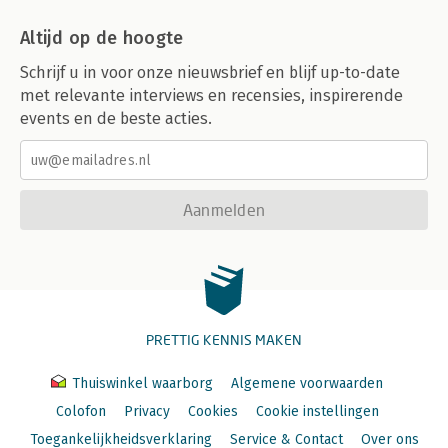
12.5 Wat na een sessie? 217
Altijd op de hoogte
Tot slot 219
Schrijf u in voor onze nieuwsbrief en blijf up-to-date
Dankwoord 220
Literatuurlijst 222
met relevante interviews en recensies, inspirerende
events en de beste acties.
Aanmelden
PRETTIG KENNIS MAKEN
Thuiswinkel waarborg
Algemene voorwaarden
Colofon
Privacy
Cookies
Cookie instellingen
Toegankelijkheidsverklaring
Service & Contact
Over ons