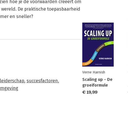
 zien hoe je de voorwaarden creëert om
e wereld. De praktische toepasbaarheid
immer en sneller?
Verne Harnish
Scaling up - De
leiderschap
,
succesfactoren
,
groeiformule
omgeving
€ 19,99