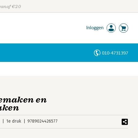
 vanaf €20
Inloggen
010-4731397
Personen
Trefwoorden
iemaken en
aken
9
1e druk
9789024426577