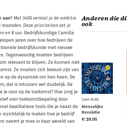
Anderen die di
je aan?
Met 3458 vertaal je de ambitie
ook
 maanden. Deze prioriteiten zet je
n en 8 uur.
Bedrijfskundige Camilla
gelopen jaren over hoe bedrijven de
itionele bedrijfskunde met nieuwe
en. Tegenwoordig moeten bedrijven
m relevant te blijven. Ze kunnen niet
komst. Ze moeten zich bewust zijn van
en op de dynamiek om hen heen. De
; dat is intussen wel duidelijk. De
 je je voor op de toekomst? Hoe zorg je
natief voor toekomstbepaling door
Sven Rickli
vat kwalitatieve tools die je naast de
Menselijke
Revolutie
inzichtelijk te maken hoe je bedrijf
€ 29,95
om neemt je mee in haar wereld van