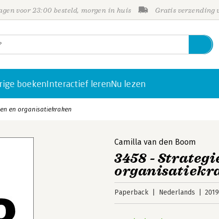
gen voor 23:00 besteld, morgen in huis
Gratis verzending
rige boeken
Interactief leren
Nu lezen
ken en organisatiekraken
Camilla van den Boom
3458 - Strateg
organisatiekr
Paperback
Nederlands
201