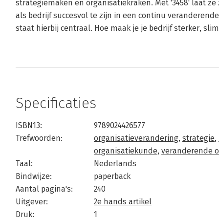
strategiemaken en organisatiekraken. Met '3458' laat ze
als bedrijf succesvol te zijn in een continu veranderend
staat hierbij centraal. Hoe maak je je bedrijf sterker, sl
Specificaties
ISBN13:
9789024426577
Trefwoorden:
organisatieverandering
,
strategie
,
organisatiekunde
,
veranderende 
Taal:
Nederlands
Bindwijze:
paperback
Aantal pagina's:
240
Uitgever:
2e hands artikel
Druk:
1