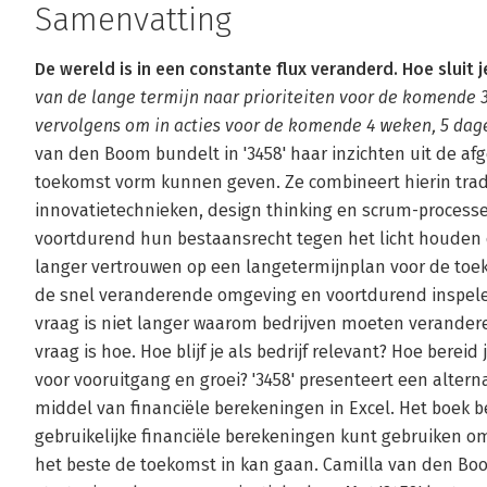
Samenvatting
De wereld is in een constante flux veranderd. Hoe sluit 
van de lange termijn naar prioriteiten voor de komende 3
vervolgens om in acties voor de komende 4 weken, 5 dage
van den Boom bundelt in '3458' haar inzichten uit de af
toekomst vorm kunnen geven. Ze combineert hierin trad
innovatietechnieken, design thinking en scrum-process
voortdurend hun bestaansrecht tegen het licht houden o
langer vertrouwen op een langetermijnplan voor de toe
de snel veranderende omgeving en voortdurend inspel
vraag is niet langer waarom bedrijven moeten veranderen
vraag is hoe. Hoe blijf je als bedrijf relevant? Hoe bereid
voor vooruitgang en groei? '3458' presenteert een alter
middel van financiële berekeningen in Excel. Het boek be
gebruikelijke financiële berekeningen kunt gebruiken om 
het beste de toekomst in kan gaan. Camilla van den Bo