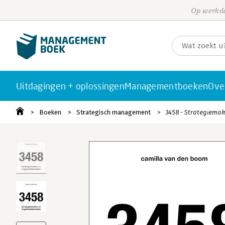
Op werkda
Uitdagingen + oplossingen
Managementboeken
Ove
Boeken
Strategisch management
3458 - Strategiema