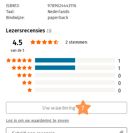
organisatie.
ISBN13:
9789024443116
Taal:
Nederlands
Bindwijze:
paperback
Aantal pagina's:
224
Uitgever:
Boom
Lezersrecensies
(3)
Druk:
1
4.5
Verschijningsdatum:
27-10-2021
2 stemmen
van de 5
Hoofdrubriek:
Personeelsmanagement
1
1
0
0
0
?
Uw waardering
Log in om uw waardering te geven