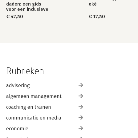
daden: een gids
oké
voor een inclusieve
organisatie
€ 47,50
€ 17,50
Rubrieken
advisering
algemeen management
coaching en trainen
communicatie en media
economie