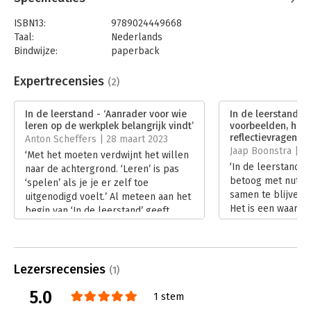
van erover praten, maar vooral van het gewoon gaan doen!
ISBN13:
9789024449668
Taal:
Nederlands
Bindwijze:
paperback
Aantal pagina's:
240
Uitgever:
Boom
Expertrecensies
(2)
Druk:
1
Verschijningsdatum:
20-1-2023
In de leerstand - ‘Aanrader voor wie
In de leerstand - 
leren op de werkplek belangrijk vindt’
voorbeelden, hul
Hoofdrubriek:
Personeelsmanagement
,
reflectievragen’
Anton Scheffers | 28 maart 2023
Verandermanagement
Jaap Boonstra | 3
‘Met het moeten verdwijnt het willen
‘In de leerstand b
naar de achtergrond. ‘Leren’ is pas
betoog met nutti
‘spelen’ als je je er zelf toe
samen te blijven l
uitgenodigd voelt.’ Al meteen aan het
Het is een waarde
begin van ‘In de leerstand’ geeft
digitalisering, arti
Isolde Kolkhuis Tanke de intentie van
en veranderingen
haar boek aan. Hierdoor voelde ik me
arbeidsmarkt blij
meteen uitgenodigd om verder te
hebben op beroeps
lezen.
Lezersrecensies
(1)
werknemers in vee
Lees verder
Lees verder
5.0
1 stem