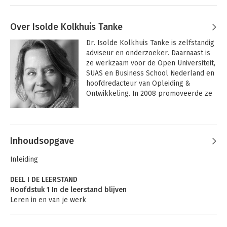
Over Isolde Kolkhuis Tanke
Dr. Isolde Kolkhuis Tanke is zelfstandig 
adviseur en onderzoeker. Daarnaast is 
ze werkzaam voor de Open Universiteit, 
SUAS en Business School Nederland en 
hoofdredacteur van Opleiding & 
Ontwikkeling. In 2008 promoveerde ze 
aan Nyenrode Business Universiteit op 
het proefschrift 
Competent blijven 
Andere boeken door Isolde Kolkhuis
werken in latere loopbaanfasen
.
Tanke
Inhoudsopgave
Inleiding
DEEL I DE LEERSTAND
Hoofdstuk 1 In de leerstand blijven
Leren in en van je werk
Waarom is blijven leren op het werk noodzakelijk?
Wat is leren?