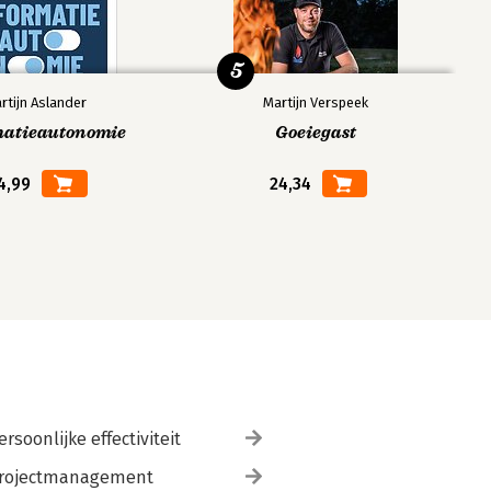
5
rtijn Aslander
Martijn Verspeek
matieautonomie
Goeiegast
4,99
24,34
ersoonlijke effectiviteit
rojectmanagement