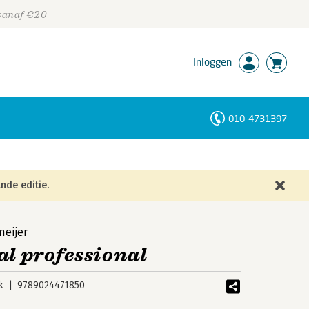
 vanaf €20
Inloggen
010-4731397
Personen
Trefwoorden
nde editie.
eijer
al professional
k
9789024471850