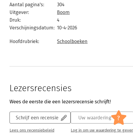
Aantal pagina's:
304
Uitgever:
Boom
Druk:
4
Verschijningsdatum:
10-4-2026
Hoofdrubriek:
Schoolboeken
Lezersrecensies
Wees de eerste die een lezersrecensie schrijft!
?
Schrijf een recensie
Uw waardering
Lees ons recensiebeleid
Log in om uw waardering te geve