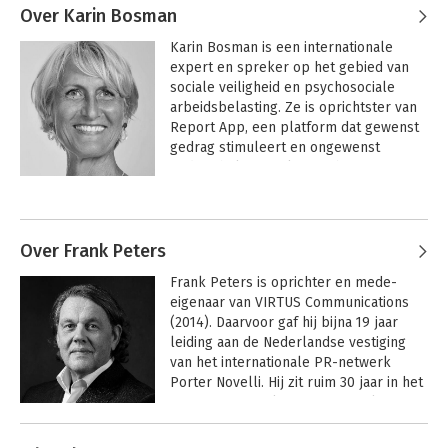
Over Karin Bosman
Karin Bosman is een internationale 
expert en spreker op het gebied van 
sociale veiligheid en psychosociale 
arbeidsbelasting. Ze is oprichtster van 
Report App, een platform dat gewenst 
gedrag stimuleert en ongewenst 
gedrag helpt voorkomen binnen 
organisaties, zowel in Nederland als 
Andere boeken door Karin Bosman
daarbuiten. Bosman adviseert 
organisaties over preventie en 
begeleidt hen bij het effectief omgaan 
Over Frank Peters
met ongewenst gedrag. Ze geeft 
Frank Peters is oprichter en mede-
workshops en consultancy aan 
eigenaar van VIRTUS Communications 
bestuurders, HR-professionals en 
(2014). Daarvoor gaf hij bijna 19 jaar 
vertrouwenspersonen. Daarnaast is ze 
leiding aan de Nederlandse vestiging 
auteur van 'Stop het zwijgen' en 
van het internationale PR-netwerk 
'Spugen op de tosti van Hans' 
Porter Novelli. Hij zit ruim 30 jaar in het 
en ambassadeur van Denim Day New 
communicatievak en zijn specialismen 
York, waar ze zich inzet voor 
zijn reputatiemanagement, 
voorlichting over seksueel geweld.
Andere boeken door Frank Peters
issuemanagement en 