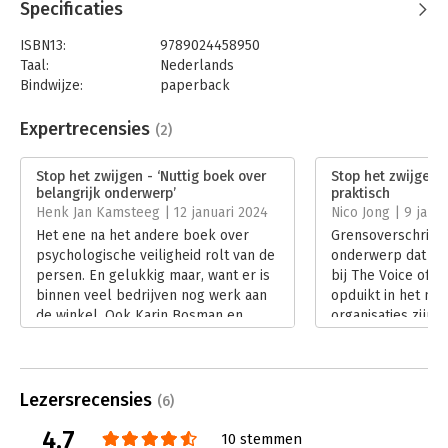
gesprek!
Specificaties
– Mariëtte Hamer, Regeringscommissaris seksueel
grensoverschrijdend gedrag en seksueel geweld
ISBN13:
9789024458950
Taal:
Nederlands
Bindwijze:
paperback
Aantal pagina's:
208
Uitgever:
Boom
Expertrecensies
(2)
Druk:
1
Verschijningsdatum:
6-11-2023
Stop het zwijgen - ‘Nuttig boek over
Stop het zwijgen 
belangrijk onderwerp’
praktisch
Hoofdrubriek:
Algemeen management
,
Henk Jan Kamsteeg | 12 januari 2024
Nico Jong | 9 janu
Verandermanagement
Het ene na het andere boek over
Grensoverschrijde
psychologische veiligheid rolt van de
onderwerp dat sin
persen. En gelukkig maar, want er is
bij The Voice of H
binnen veel bedrijven nog werk aan
opduikt in het nie
de winkel. Ook Karin Bosman en
organisaties zijn 
Frank Peters leveren een nuttige
de samenleving, d
bijdrage met ‘Stop het zwijgen’.
voorkomt, gebeurt
Lees verder
organisaties. Lan
gebleven, maar nu 
Lezersrecensies
(6)
fles en dat is maa
4.7
Lees verder
10 stemmen