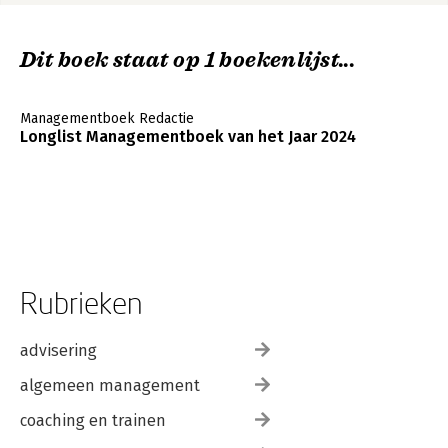
Over de auteurs 189
Dankwoord 191
Dit boek staat op 1 boekenlijst...
BIJLAGEN 193
Privacyrecht en grensoverschrijdend gedrag 195
Managementboek Redactie
Arbeidsrecht en grensoverschrijdend gedrag 199
Longlist Managementboek van het Jaar 2024
Nuttige adressen en relevante wet- en regelgeving 203
Rubrieken
advisering
algemeen management
coaching en trainen