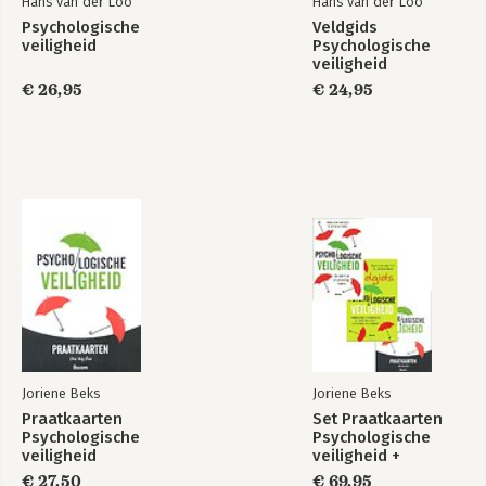
Bekijk alle boeken
Hans van der Loo
Hans van der Loo
Psychologische
Veldgids
veiligheid
Psychologische
veiligheid
€ 26,95
€ 24,95
Joriene Beks
Joriene Beks
Praatkaarten
Set Praatkaarten
Psychologische
Psychologische
veiligheid
veiligheid +
Psychologische
€ 27,50
€ 69,95