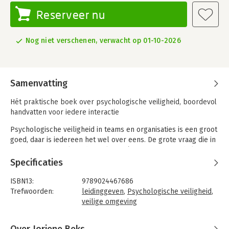
Reserveer nu
Nog niet verschenen, verwacht op 01-10-2026
Samenvatting
Hét praktische boek over psychologische veiligheid, boordevol
handvatten voor iedere interactie
Psychologische veiligheid in teams en organisaties is een groot
goed, daar is iedereen het wel over eens. De grote vraag die in
organisaties speelt, is dan ook niet óf men naar psychologische
veiligheid verlangt, maar wel hóe je die veiligheid tot stand
Specificaties
brengt. Dit boek geeft daar doelgericht antwoord op. Met
behulp van concrete handvatten realiseer je psychologische
ISBN13:
9789024467686
veiligheid – stap voor stap.
Trefwoorden:
leidinggeven
,
Psychologische veiligheid
,
veilige omgeving
Het gaat om
de grootst mogelijke kleine stap per keer
. Zo
Taal:
Nederlands
bouw je aan het zelfvertrouwen en de moed om ander gedrag
Bindwijze:
paperback
te laten zien dat een positieve bijdrage levert aan de