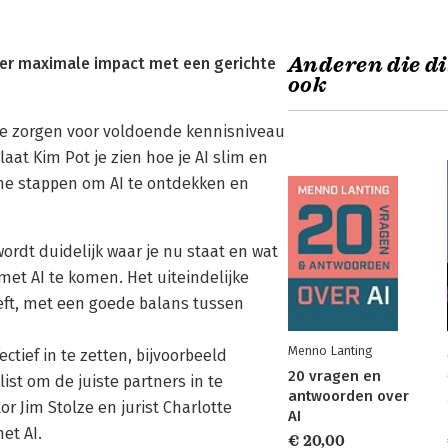
Anderen die di
eer maximale impact met een gerichte
ook
 te zorgen voor voldoende kennisniveau
aat Kim Pot je zien hoe je AI slim en
sche stappen om AI te ontdekken en
ordt duidelijk waar je nu staat en wat
t AI te komen. Het uiteindelijke
eeft, met een goede balans tussen
Menno Lanting
ctief in te zetten, bijvoorbeeld
20 vragen en
list om de juiste partners in te
antwoorden over
r Jim Stolze en jurist Charlotte
AI
et AI.
€ 20,00