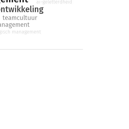
ai-geletterdheid
ntwikkeling
teamcultuur
anagement
egisch management