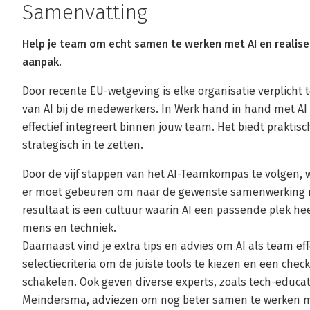
Samenvatting
Help je team om echt samen te werken met AI en realis
aanpak.
Door recente EU-wetgeving is elke organisatie verplicht
van AI bij de medewerkers. In Werk hand in hand met AI l
effectief integreert binnen jouw team. Het biedt prakti
strategisch in te zetten.
Door de vijf stappen van het AI-Teamkompas te volgen, w
er moet gebeuren om naar de gewenste samenwerking me
resultaat is een cultuur waarin AI een passende plek h
mens en techniek.
Daarnaast vind je extra tips en advies om AI als team effe
selectiecriteria om de juiste tools te kiezen en een check
schakelen. Ook geven diverse experts, zoals tech-educato
Meindersma, adviezen om nog beter samen te werken m