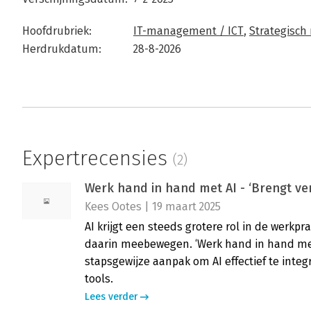
Hoofdrubriek:
IT-management / ICT
,
Strategisc
Herdrukdatum:
28-8-2026
Expertrecensies
(2)
Werk hand in hand met AI - ‘Brengt ver
Kees Ootes | 19 maart 2025
AI krijgt een steeds grotere rol in de werkp
daarin meebewegen. ‘Werk hand in hand met 
stapsgewijze aanpak om AI effectief te integ
tools.
Lees verder