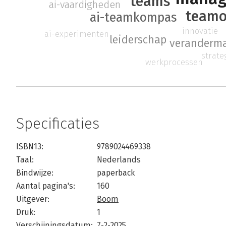
teams
ai-vaardigheden
teamo
ai-teamkompas
innovatie
ai-experimenten
leiderschap
veranderm
strat
werkprocessen
Specificaties
ISBN13:
9789024469338
Taal:
Nederlands
Bindwijze:
paperback
Aantal pagina's:
160
Uitgever:
Boom
Druk:
1
Verschijningsdatum:
7-2-2025