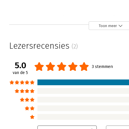
Werk hand in hand met AI - ‘Basisvoo
Erleyne Brookman | 12 maart 2025
Toon meer
Wordt het niet eens tijd om iets met AI te g
veel kantoren inmiddels plaatsgevonden hee
Lezersrecensies
(2)
werk worden steeds duidelijker. Maar als je 
het als manager lastig om je team te begel
praktische gids ‘Werk hand in hand met AI’.
5.0
3 stemmen
Lees verder
van de 5