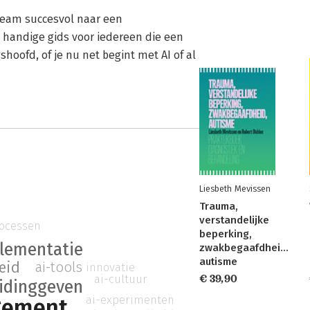
 team succesvol naar een
 handige gids voor iedereen die een
hoofd, of je nu net begint met AI of al
Liesbeth Mevissen
Trauma,
verstandelijke
ocessen
beperking,
lementatie
zwakbegaafdheid,
autisme
ai-tools
eid
innovatie
ai-cultuur
€ 39,90
eidinggeven
ai-experimenten
ement