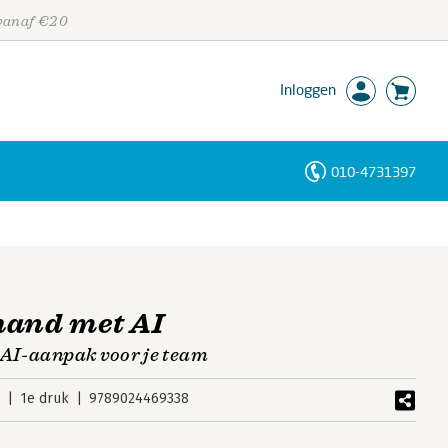
 vanaf €20
Inloggen
010-4731397
Personen
Trefwoorden
hand met AI
n AI-aanpak voor je team
5
1e druk
9789024469338