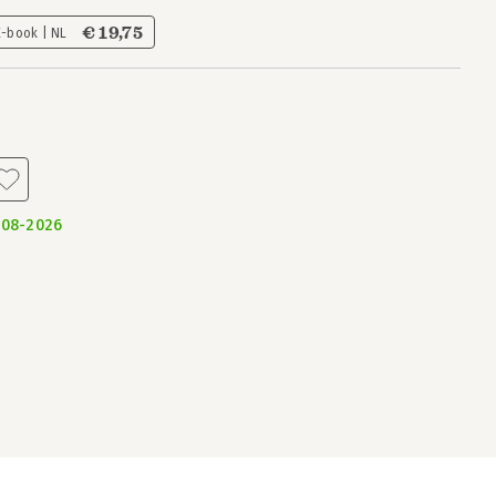
€ 19,75
E-book | NL
-08-2026