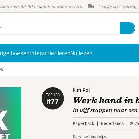
gen voor 23:00 besteld, morgen in huis
Gratis verzending
rige boeken
Interactief leren
Nu lezen
AI
Kim Pot
TOP 100
Werk hand in 
#77
In vijf stappen naar ee
Paperback
Nederlands
202
Kies uw bindwijze