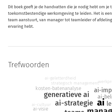
Dit boek geeft je de handvatten die je nodig hebt om je
toekomstbestendige werkomgeving te leiden. Het is een
team aanstuurt, van manager tot teamleider of afdelings
ervaring hebt.
Trefwoorden
ai-geletterdheid
werkpr
strategisch management
kosten-batenanalyse
ai-imp
generatieve ai
ai-bel
ai
ai-strategie
l
ai-cultuur
ai-visie
manag