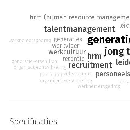
hrm (human resource manageme
lei
talentmanagement
generati
generaties
werknemersgedrag
werkvloer
jong 
werkcultuur
hrm
retentie
lei
generatieverschillen
recruitment
organisatieontwikkeling
personee
videocontent
flexibiliteit
organisatieverandering
orga
werknemersgedrag
Specificaties