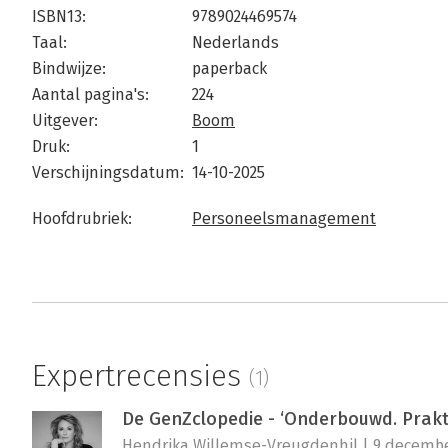
ISBN13:
9789024469574
Taal:
Nederlands
Bindwijze:
paperback
Aantal pagina's:
224
Uitgever:
Boom
Druk:
1
Verschijningsdatum:
14-10-2025
Hoofdrubriek:
Personeelsmanagement
Expertrecensies
(1)
De GenZclopedie - ‘Onderbouwd. Prakti
Hendrika Willemse-Vreugdenhil | 9 decembe