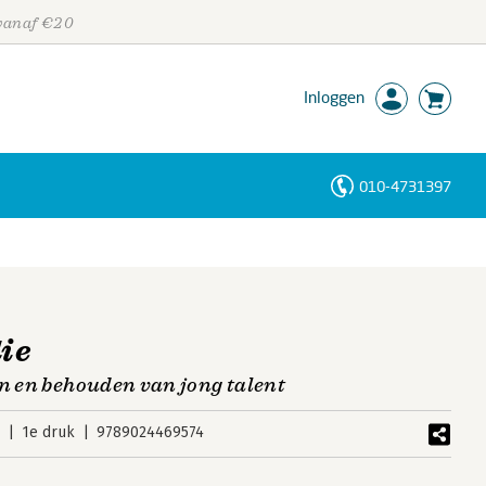
 vanaf €20
Inloggen
010-4731397
Personen
Trefwoorden
ie
en en behouden van jong talent
5
1e druk
9789024469574