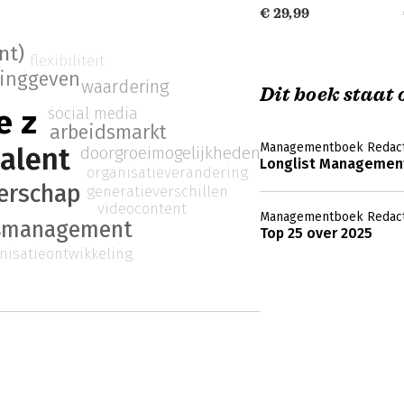
€ 29,99
nt)
flexibiliteit
dinggeven
waardering
Dit boek staat o
e z
social media
arbeidsmarkt
Managementboek Redact
talent
doorgroeimogelijkheden
Longlist Management
organisatieverandering
derschap
generatieverschillen
videocontent
Managementboek Redact
lsmanagement
Top 25 over 2025
nisatieontwikkeling