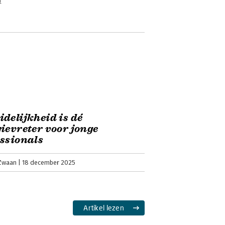
n
delijkheid is dé
ievreter voor jonge
ssionals
 Zwaan
18 december 2025
Artikel lezen