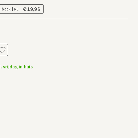
€ 19,95
E-book | NL
 vrijdag in huis