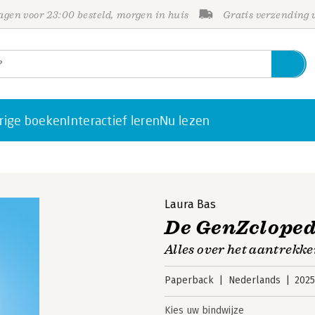
gen voor 23:00 besteld, morgen in huis
Gratis verzending
rige boeken
Interactief leren
Nu lezen
Laura Bas
De GenZcloped
Alles over het aantrekk
Paperback
Nederlands
202
Kies uw bindwijze