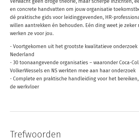
Verwacht geen droge theorie, maar scherpe inzichten, e
en concrete handvatten om jouw organisatie toekomstb
dé praktische gids voor leidinggevenden, HR-professiona
willen aantrekken én behouden. Eén ding weet je zeker n
werken ze voor jou.
- Voortgekomen uit het grootste kwalitatieve onderzoek 
Nederland
- 30 toonaangevende organisaties – waaronder Coca-Cola
VolkerWessels en NS werkten mee aan haar onderzoek
- Complete en praktische handleiding voor het bereiken
de werkvloer
Trefwoorden