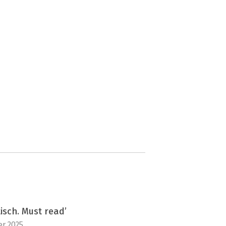
sch. Must read’
r 2025