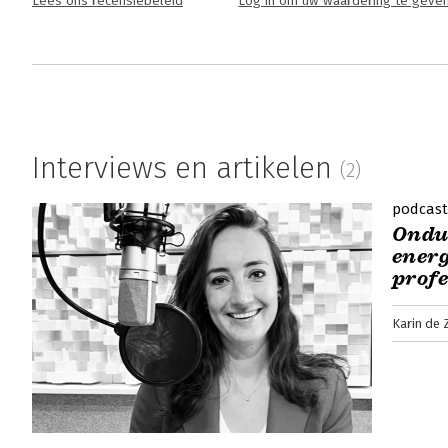
Lees ons recensiebeleid
Log in om uw waardering te geve
Interviews en artikelen
(2)
podcast
Ondui
energ
profe
Karin de