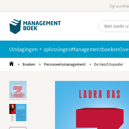
Op werkda
Uitdagingen + oplossingen
Managementboeken
Ove
Boeken
Personeelsmanagement
De GenZclopedie