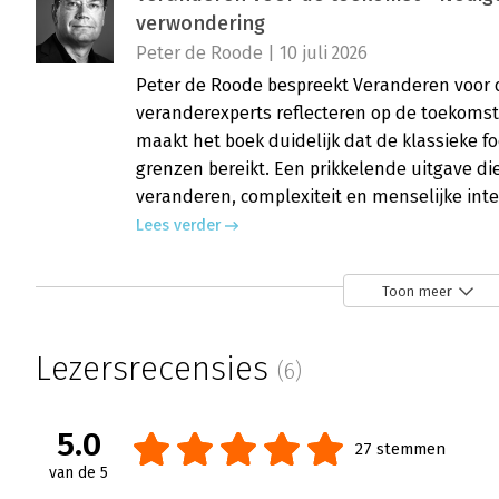
verwondering
Peter de Roode | 10 juli 2026
Peter de Roode bespreekt Veranderen voor 
veranderexperts reflecteren op de toekoms
maakt het boek duidelijk dat de klassieke f
grenzen bereikt. Een prikkelende uitgave die
veranderen, complexiteit en menselijke inte
Lees verder
Toon meer
Veranderen voor de toekomst - Tijdsb
ineen
Lezersrecensies
(6)
Raoul Schildmeijer | 5 mei 2026
Raoul Schildmeijer bespreekt Veranderen v
Marjo Dubbeldam als een rijk en gelaagd ti
5.0
27 stemmen
De bundel toont hoe het vak in beweging is en
van de 5
kiezen. Tegelijk plaatst Schildmeijer kritisc