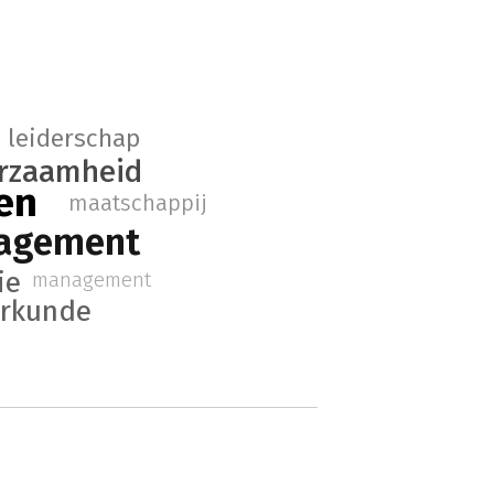
leiderschap
rzaamheid
en
maatschappij
agement
ie
management
erkunde