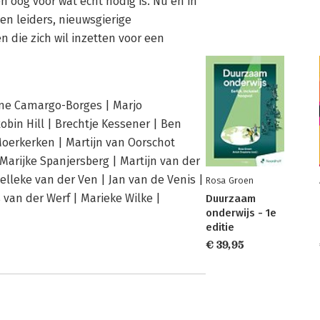
en oog voor wat écht nodig is. Nu en in
en leiders, nieuwsgierige
die zich wil inzetten voor een
ane Camargo-Borges | Marjo
in Hill | Brechtje Kessener | Ben
Moerkerken | Martijn van Oorschot
Marijke Spanjersberg | Martijn van der
Nelleke van der Ven | Jan van de Venis |
Rosa Groen
van der Werf | Marieke Wilke |
Duurzaam
onderwijs - 1e
editie
€ 39,95