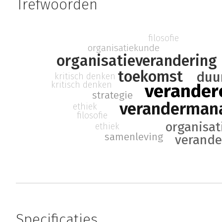
Trefwoorden
filosofie
organisatiekunde
organisatieverandering
toekomst
duu
kritisch denken
kritisch denken
verander
strategie
veranderman
ethiek
filosofie
organisat
ethiek
samenleving
verand
Specificaties