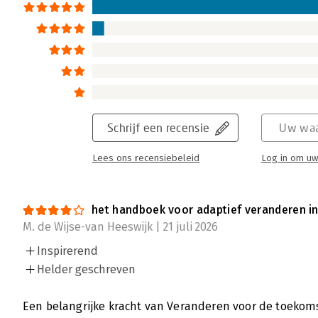
taalgebruik en het ontbreken van concrete re
Lees verder
Veranderen voor de Toekomst - ‘Huld
Dubbeldam’
Yvonne Burger | 30 april 2026
Schrijf een recensie
Uw waa
Onlangs verscheen Veranderen voor de Toek
Lees ons recensiebeleid
Log in om uw
Boonstra en Marjo Dubbeldam. Een lijvig wer
veranderaars, adviseurs en leiders uitnodigt
belangwekkende thema’s. Want de toekomst
het handboek voor adaptief veranderen i
immers ongewis.
M. de Wijse-van Heeswijk | 21 juli 2026
Lees verder
Inspirerend
Helder geschreven
Veranderen voor de toekomst - ‘Een ri
Een belangrijke kracht van Veranderen voor de toekoms
Nico Jong | 24 april 2026