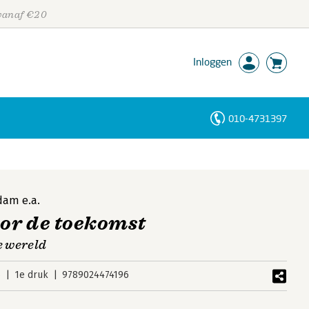
 vanaf €20
Inloggen
010-4731397
Personen
Trefwoorden
ldam
e.a.
or de toekomst
 wereld
6
1e druk
9789024474196