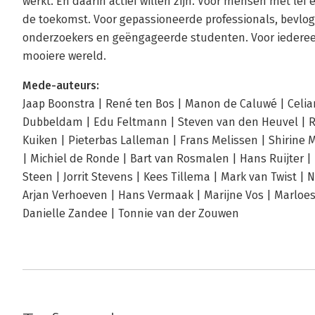
werkt. En daarin actief willen zijn. Voor mensen met lef 
de toekomst. Voor gepassioneerde professionals, bevlog
onderzoekers en geëngageerde studenten. Voor iedereen 
mooiere wereld.
Mede-auteurs:
Jaap Boonstra | René ten Bos | Manon de Caluwé | Celi
Dubbeldam | Edu Feltmann | Steven van den Heuvel | Rob
Kuiken | Pieterbas Lalleman | Frans Melissen | Shirine 
| Michiel de Ronde | Bart van Rosmalen | Hans Ruijter | 
Steen | Jorrit Stevens | Kees Tillema | Mark van Twist | 
Arjan Verhoeven | Hans Vermaak | Marijne Vos | Marloes 
Danielle Zandee | Tonnie van der Zouwen