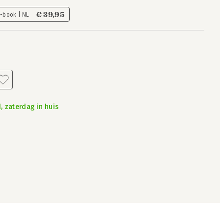
€ 39,95
E-book | NL
, zaterdag in huis