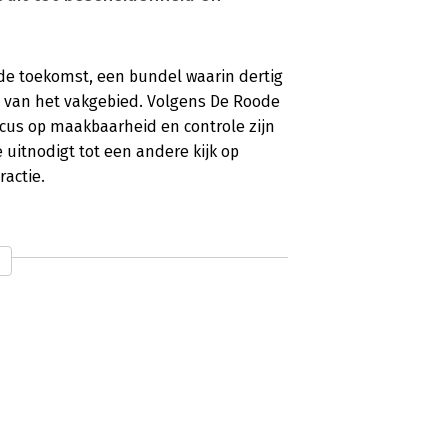
de toekomst, een bundel waarin dertig
t van het vakgebied. Volgens De Roode
ocus op maakbaarheid en controle zijn
 uitnodigt tot een andere kijk op
ractie.
eeld, aansporing en aanwijzing
oor de toekomst van Jaap Boonstra en
jdsdocument voor organisatieadviseurs.
 nodigt uit tot reflectie én positie
he kanttekeningen bij abstract