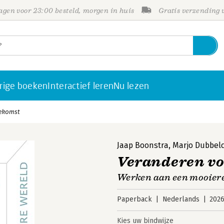
gen voor 23:00 besteld, morgen in huis
Gratis verzending
rige boeken
Interactief leren
Nu lezen
oekomst
Jaap Boonstra
,
Marjo Dubbe
Veranderen vo
Werken aan een mooiere
Paperback
Nederlands
202
Kies uw bindwijze