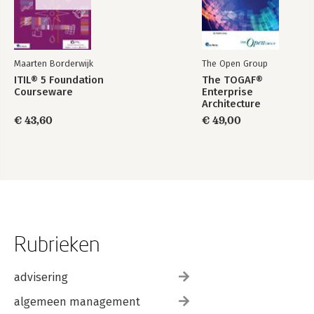
Maarten Borderwijk
The Open Group
ITIL® 5 Foundation
The TOGAF®
Courseware
Enterprise
Architecture
Foundation Study
€ 43,60
€ 49,00
Guide
Rubrieken
advisering
algemeen management