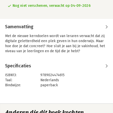
Nog niet verschenen, verwacht op 04-09-2026
Samenvatting
Met de nieuwe kerndoelen wordt van leraren verwacht dat zij
digitale geletterdheid een plek geven in hun onderwijs. Maar
hoe doe je dat concreet? Hoe sluit je aan bij je vakinhoud, het
niveau van je leerlingen en de tijd die je hebt?
Het digitale geletterdheid werkvormenboek
biedt een brede
verzameling activerende werkvormen voor de bovenbouw van
Specificaties
het basisonderwijs en de onderbouw van het voortgezet
onderwijs. De werkvormen verschillen in niveau,
ISBN13:
9789024474615
voorbereidingstijd en benodigde voorkennis, zodat je
Taal:
Nederlands
eenvoudig kiest wat past bij jouw lespraktijk.
Bindwijze:
paperback
Aantal pagina's:
240
De werkvormen verbinden praktische vaardigheden met
Uitgever:
Boom
kritisch denken over media, informatie, technologie en AI.
Druk:
1
Daarbij laten de auteurs zien dat werken aan digitale
Verschijningsdatum:
4-9-2026
geletterdheid niet altijd digitaal hoeft te zijn: ook analoge
Anderen die dit boek kochten,