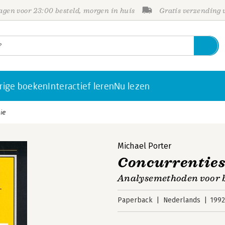
gen voor 23:00 besteld, morgen in huis
Gratis verzending
rige boeken
Interactief leren
Nu lezen
ie
Michael Porter
Concurrenties
Analysemethoden voor be
Paperback
Nederlands
199