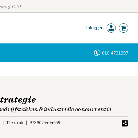
 vanaf €20
Inloggen
010-4731397
Personen
Trefwoorden
trategie
drijfstakken & industriële concurrentie
2
12e druk
9789025404659