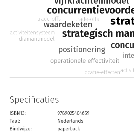
vijfkrachtenmodel
concurrentievoord
stra
trade-offs
trade-offs
waardeketen
strategisch m
activiteitensysteem
diamantmodel
concu
positionering
int
operationele effectiviteit
activ
locatie-effecten
Specificaties
ISBN13:
9789025404659
Taal:
Nederlands
Bindwijze:
paperback