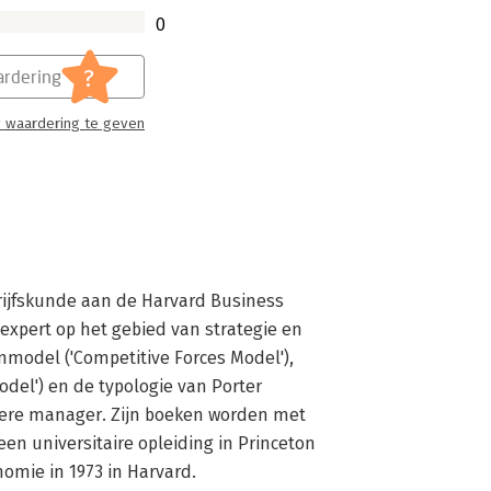
0
?
rdering
 waardering te geven
rijfskunde aan de Harvard Business 
expert op het gebied van strategie en 
enmodel ('Competitive Forces Model'), 
el') en de typologie van Porter 
dere manager. Zijn boeken worden met 
en universitaire opleiding in Princeton 
omie in 1973 in Harvard.