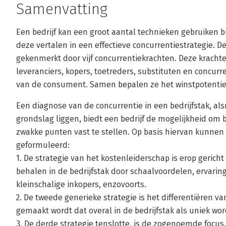
Samenvatting
Een bedrijf kan een groot aantal technieken gebruiken bi
deze vertalen in een effectieve concurrentiestrategie. D
gekenmerkt door vijf concurrentiekrachten. Deze krach
leveranciers, kopers, toetreders, substituten en concu
van de consument. Samen bepalen ze het winstpotentieel
Een diagnose van de concurrentie in een bedrijfstak, a
grondslag liggen, biedt een bedrijf de mogelijkheid om b
zwakke punten vast te stellen. Op basis hiervan kunnen
geformuleerd:
1. De strategie van het kostenleiderschap is erop gerich
behalen in de bedrijfstak door schaalvoordelen, ervarin
kleinschalige inkopers, enzovoorts.
2. De tweede generieke strategie is het differentiëren v
gemaakt wordt dat overal in de bedrijfstak als uniek wo
3. De derde strategie tenslotte, is de zogenoemde focus. H