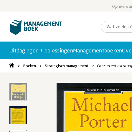
Op werkda
Uitdagingen + oplossingen
Managementboeken
Ove
Boeken
Strategisch management
Concurrentiestrateg