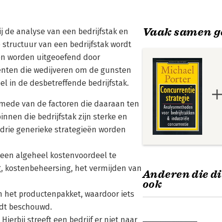
Vaak samen g
j de analyse van een bedrijfstak en
e structuur van een bedrijfstak wordt
ten worden uitgeoefend door
rrenten die wedijveren om de gunsten
 in de desbetreffende bedrijfstak.
lsmede van de factoren die daaraan ten
innen die bedrijfstak zijn sterke en
 drie generieke strategieën worden
t een algeheel kostenvoordeel te
g, kostenbeheersing, het vermijden van
Anderen die di
ook
an het productenpakket, waardoor iets
rdt beschouwd.
ierbij streeft een bedrijf er niet naar