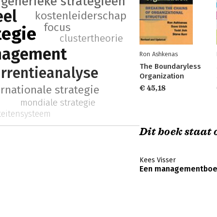
generieke strategieën
eel
kostenleiderschap
focus
tegie
clustertheorie
anagement
Ron Ashkenas
The Boundaryless
rrentieanalyse
Organization
ernationale strategie
€ 45,18
mondiale strategie
iteitensysteem
Dit boek staat o
Kees Visser
Een managementboeke