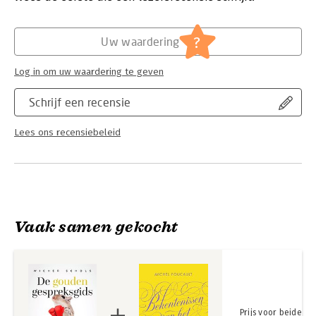
En op welke manier ga je het moeilijke gesprek over seks aan
met je partner?
Hoofdrubriek:
Filosofie
?
Uw waardering
Met deze gids kun je elke ongemakkelijke situatie aan en sta je
nooit meer met een mond vol tanden.
Log in om uw waardering te geven
Schrijf een recensie
Lees ons recensiebeleid
Vaak samen gekocht
Prijs voor beide