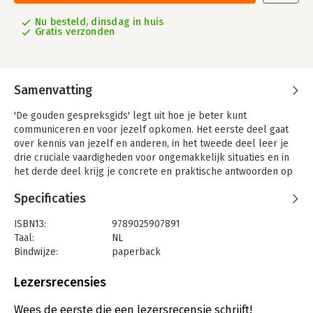
Nu besteld, dinsdag in huis
Gratis verzonden
Samenvatting
'De gouden gespreksgids' legt uit hoe je beter kunt
communiceren en voor jezelf opkomen. Het eerste deel gaat
over kennis van jezelf en anderen, in het tweede deel leer je
drie cruciale vaardigheden voor ongemakkelijk situaties en in
het derde deel krijg je concrete en praktische antwoorden op
vragen als:
Specificaties
Hoe start je een gesprek met onbekenden?
Wat doe je met de brutale en dominante types van deze
ISBN13:
9789025907891
wereld?
Taal:
NL
Hoe geef je feedback zonder anderen te kwetsen?
Bindwijze:
paperback
Wat zeg je tegen rouwende mensen?
Aantal pagina's:
224
Hoe voer je lastige gesprekken op je werk?
Uitgever:
Ten Have
Lezersrecensies
Wat is de beste manier om een gevoelig gesprek binnen de
Druk:
1
familie te voeren?
Verschijningsdatum:
26-5-2021
Wees de eerste die een lezersrecensie schrijft!