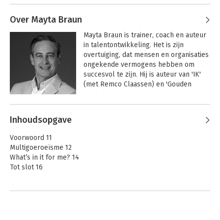
Claassen
Meesterschap. Dat hij dit laatste tot in 
de puntjes beheerst blijkt uit het feit 
Over Mayta Braun
dat hij als een van de weinige sprekers 
Mayta Braun is trainer, coach en auteur 
in staat is zijn publiek meer dan twaalf 
in talentontwikkeling. Het is zijn 
uur (!) achtereen op het puntje van hun 
overtuiging, dat mensen en organisaties 
stoel te houden en met doe-zin naar 
ongekende vermogens hebben om 
huis te sturen.
succesvol te zijn. Hij is auteur van 'IK' 
(met Remco Claassen) en 'Gouden 
Discipline'.
Andere boeken door Mayta Braun
Inhoudsopgave
Verbaal
Verbaal
Voorwoord 11
Meesterschap
Meesterschap
Multigoeroeïsme 12
What’s in it for me? 14
Tot slot 16
1. Klunen versus leiderschap 19
1.1 Nederland kluunt door het leven 20
1.2 Het einde van het klunen 24
1.3 IK, doel en anderen 24