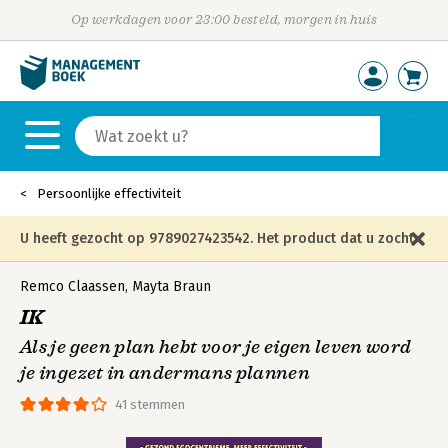
Op werkdagen voor 23:00 besteld, morgen in huis
Persoonlijke effectiviteit
U heeft gezocht op 9789027423542. Het product dat u zocht
is niet meer in die editie leverbaar en is vervangen door de
Remco Claassen
,
Mayta Braun
IK
onderstaande editie.
Als je geen plan hebt voor je eigen leven word
je ingezet in andermans plannen
41 stemmen