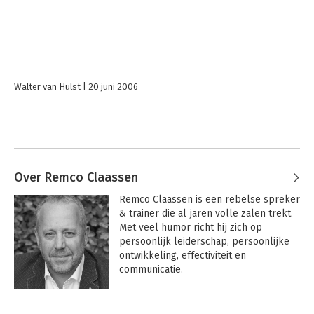
Walter van Hulst
20 juni 2006
Over Remco Claassen
Remco Claassen is een rebelse spreker 
& trainer die al jaren volle zalen trekt. 
Met veel humor richt hij zich op 
persoonlijk leiderschap, persoonlijke 
ontwikkeling, effectiviteit en 
communicatie. 

 Daarnaast is hij auteur van o.a. de 
Andere boeken door Remco
bestsellers IK, WIJ en Verbaal 