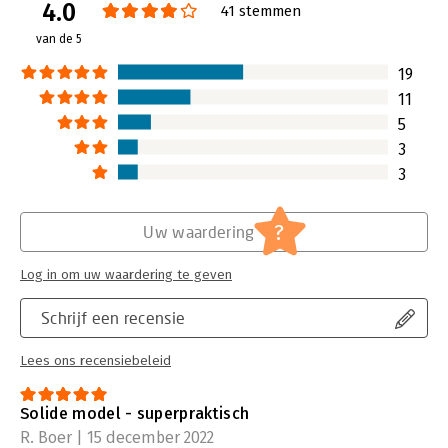
4.0
41 stemmen
van de 5
19
11
5
3
3
?
Uw waardering
Log in om uw waardering te geven
Schrijf een recensie
Lees ons recensiebeleid
Solide model - superpraktisch
R. Boer | 15 december 2022