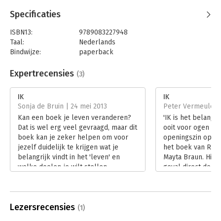
Specificaties
ISBN13:
9789083227948
Taal:
Nederlands
Bindwijze:
paperback
Aantal pagina's:
240
Uitgever:
Remco Claassen Producties
Expertrecensies
(3)
Druk:
2
Verschijningsdatum:
22-12-2022
IK
IK
Sonja de Bruin | 24 mei 2013
Peter Vermeulen 
Hoofdrubriek:
Persoonlijke effectiviteit
Kan een boek je leven veranderen?
'IK is het belangr
Dat is wel erg veel gevraagd, maar dit
ooit voor ogen heb
boek kan je zeker helpen om voor
openingszin op de
jezelf duidelijk te krijgen wat je
het boek van Rem
belangrijk vindt in het 'leven' en
Mayta Braun. Hier
welke doelen je wilt stellen.
geval direct de in
Lees verder
lezer gewekt, en 
verwachting gesc
Lees verder
Lezersrecensies
(1)