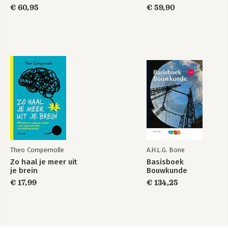
€ 60,95
€ 59,90
Theo Compernolle
A.H.L.G. Bone
Zo haal je meer uit
Basisboek
je brein
Bouwkunde
€ 17,99
€ 134,25