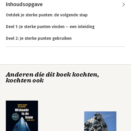
Inhoudsopgave
Ontdek je sterke punten: de volgende stap
Deel 1: Je sterke punten vinden – een inleiding
Deel 2: Je sterke punten gebruiken
De 34 thema’s en tips
-Aanmoediging
-Aanpassingsvermogen
-Actiegerichtheid
-Analytisch
Leiderschap op
StrengthsFinder 2.0
Anderen die dit boek kochten,
-Behoedzaam
basis van je sterke
kochten ook
punten
-Communicatie
-Competitie
-Contextueel
-Discipline
-Empathie
-Focus
-Harmonie
-Hersteldrang
-Ideeënvorming