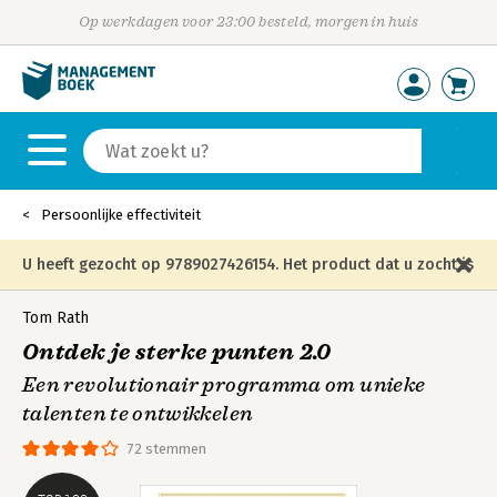
Op werkdagen voor 23:00 besteld, morgen in huis
Persoonlijke effectiviteit
U heeft gezocht op 9789027426154. Het product dat u zocht is
niet meer in die editie leverbaar en is vervangen door de
Tom Rath
Ontdek je sterke punten 2.0
onderstaande editie.
Een revolutionair programma om unieke
talenten te ontwikkelen
72 stemmen