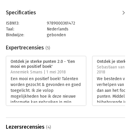
Specificaties
ISBN13:
9789000361472
Taal:
Nederlands
Bindwijze:
gebonden
Aantal pagina's:
200
Uitgever:
Unieboek | Het Spectrum
Expertrecensies
(5)
Druk:
7
Verschijningsdatum:
28-2-2018
Ontdek je sterke punten 2.0 - 'Een
Ontdek je sterke 
mooi en positief boek'
Sebastiaan van der
Hoofdrubriek:
Persoonlijke effectiviteit
Annemiek Smans | 1 mei 2018
2018
Een mooi en positief boek! Talenten
We besteden vaak 
worden gezocht & gevonden en goed
verhelpen van on
toegelicht. Ik zie volop
dan aan het focus
mogelijkheden hoe ik deze nieuwe
punten. Middels h
informatie kan gebruiken in mijn
bijbehorende inte
leven en ook voor mogelijke
achter jouw top 5
toekomstige banen.
krijg je vervolgen
Lees verder
meer gebruik van
Lees verder
Lezersrecensies
(4)