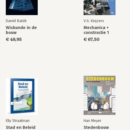
-Individualisering
-Input
-Intellect
-Leergierigheid
Daniël Baldé
V.G. Keijzers
-Maximalisering
Wiskunde in de
Mechanica +
-Onpartijdigheid
bouw
constructie 1
Eet, beweeg, slaap
How Full Is Your
-Overtuiging
Bucket? Expanded
€ 49,95
€ 67,50
-Positivisme
Anniversary Edition
-Prestatiegerichtheid
-Relatievorming
-Saamhorigheid
-Significatie
Bekijk alle boeken
-Strategisch
-Sturingskracht
-Toekomstgerichtheid
-Verantwoordelijkheidsbesef
-Verbondenheid
-WOO (innemendheid)
-Zelfverzekerdheid
Een vaak gestelde vraag
Elly Straatman
Han Meyer
Stad en Beleid
Stedenbouw