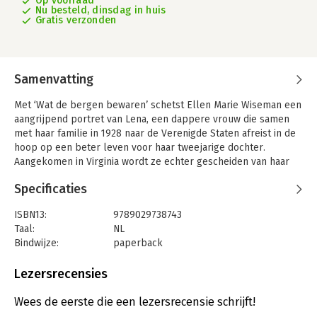
Op voorraad
Nu besteld, dinsdag in huis
Gratis verzonden
Samenvatting
Met ‘Wat de bergen bewaren’ schetst Ellen Marie Wiseman een
aangrijpend portret van Lena, een dappere vrouw die samen
met haar familie in 1928 naar de Verenigde Staten afreist in de
hoop op een beter leven voor haar tweejarige dochter.
Aangekomen in Virginia wordt ze echter gescheiden van haar
moeder en broertje en moet ze het in haar eentje zien te
Specificaties
redden. Ze zoekt haar toevlucht bij een ver familielid dat in
een vervallen hutje woont, maar kan maar moeilijk wennen aan
ISBN13:
9789029738743
haar nieuwe leven.
Taal:
NL
Langzaam maar zeker ontdekt Lena dat ze in een bloeiende en
Bindwijze:
paperback
hechte gemeenschap terecht is gekomen, maar dat haar
Aantal pagina's:
432
buurtbewoners ook bang zijn. Bang voor de staat, die van plan
Uitgever:
Mozaiek
Lezersrecensies
is de inwoners af te schilderen als achterlijk en inferieur, zodat
Druk:
1
ze hen van hun land kunnen verdrijven. In haar strijd tegen dit
Verschijningsdatum:
9-9-2025
Wees de eerste die een lezersrecensie schrijft!
onrecht en voor de mensen van wie ze houdt komt Lena voor