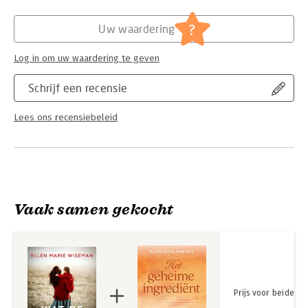
een onmogelijke keuze te staan…
Hoofdrubriek:
Literatuur en romans
?
Uw waardering
Log in om uw waardering te geven
Schrijf een recensie
Lees ons recensiebeleid
Vaak samen gekocht
Prijs voor beide