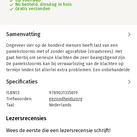
Op voorraad
Nu besteld, dinsdag in huis
Gratis verzonden
Samenvatting
Ongeveer vier op de honderd mensen heeft last van een
paniekstoornis met of zonder agorafobie (straatvrees). Het
gaat hierbij om serieuze klachten die zeer beangstigend zijn.
De paniekstoornis kan bij verwaarlozing van de klachten op
termijn leiden tot allerlei extra problemen. Een onbehandelde
paniekstoornis kan resulteren in: sociaal isolement,
Specificaties
middelenmisbruik en belemmeringen in het gezins- en
beroepsleven.
ISBN13:
9789031335619
'Leven met een paniekstoornis' behandelt op heldere en
Trefwoorden:
gezondheidszorg
toegankelijke wijze oorzaken, behandelingsmethoden en
Taal:
Nederlands
zelfhulptechnieken bij de paniekstoornis met en zonder
Bindwijze:
paperback
agorafobie. Deze informatie is niet alleen bestemd voor de
Aantal pagina's:
109
Lezersrecensies
professional maar is vooral ook praktisch interessant voor de
Uitgever:
Bohn Stafleu van Loghum
cliënt/patiënt en diens directe omgeving.
Druk:
1
Wees de eerste die een lezersrecensie schrijft!
Verschijningsdatum:
5-9-2013