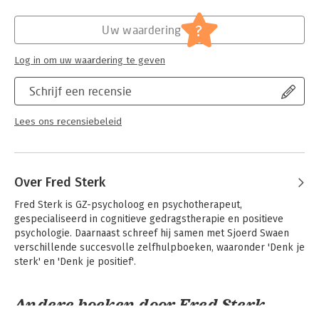
'Leven met een paniekstoornis' verschijnt in de reeks Van A tot
ggZ. De boeken uit deze reeks zijn zowel voor de professional
Hoofdrubriek:
Psychologie
?
Uw waardering
als voor de cliënt uiterst bruikbaar om meer inzicht te krijgen
in diverse psychische problemen.
Log in om uw waardering te geven
Schrijf een recensie
Lees ons recensiebeleid
Over Fred Sterk
Fred Sterk is GZ-psycholoog en psychotherapeut, 
gespecialiseerd in cognitieve gedragstherapie en positieve 
psychologie. Daarnaast schreef hij samen met Sjoerd Swaen 
verschillende succesvolle zelfhulpboeken, waaronder 'Denk je 
sterk' en 'Denk je positief'.
Andere boeken door Fred Sterk