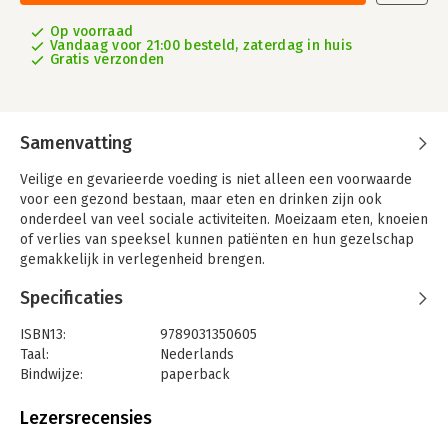
Op voorraad
Vandaag voor 21:00 besteld, zaterdag in huis
Gratis verzonden
Samenvatting
Veilige en gevarieerde voeding is niet alleen een voorwaarde
voor een gezond bestaan, maar eten en drinken zijn ook
onderdeel van veel sociale activiteiten. Moeizaam eten, knoeien
of verlies van speeksel kunnen patiënten en hun gezelschap
gemakkelijk in verlegenheid brengen.
Dit praktijkgerichte boek behandelt de zorg voor mensen met
Specificaties
een orofaryngeale slikstoornis, ontstaan door een
neurologische aandoening, tumor of andere beschadiging van
ISBN13:
9789031350605
structuren in hoofd of hals. Hierbij wordt aandacht besteed aan
Taal:
Nederlands
actuele definities, oorzaken en gevolgen, diagnostiek en
Bindwijze:
paperback
behandeling. Daarnaast worden voeding, mondverzorging en
Aantal pagina's:
205
ethische aspecten van kauw en slikstoornissen behandeld.
Uitgever:
Bohn Stafleu van Loghum
Lezersrecensies
Druk:
1