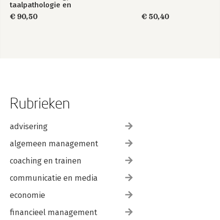
taalpathologie en
taaltherapie bij
€ 90,50
€ 50,40
Nederlandssprekende
kinderen
Rubrieken
advisering
algemeen management
coaching en trainen
communicatie en media
economie
financieel management