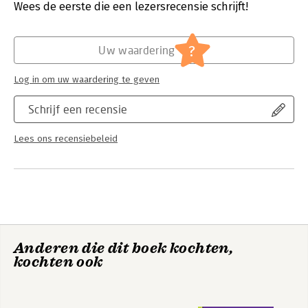
Verschijningsdatum:
20-8-2015
Wees de eerste die een lezersrecensie schrijft!
Hoofdrubriek:
Paramedisch
?
Uw waardering
Log in om uw waardering te geven
Schrijf een recensie
Lees ons recensiebeleid
Anderen die dit boek kochten,
kochten ook