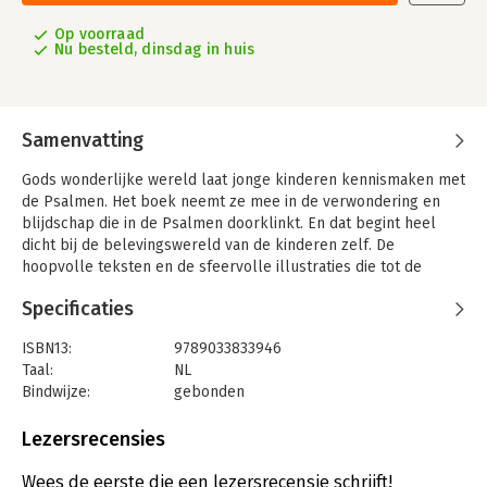
Op voorraad
Nu besteld, dinsdag in huis
Samenvatting
Gods wonderlijke wereld laat jonge kinderen kennismaken met
de Psalmen. Het boek neemt ze mee in de verwondering en
blijdschap die in de Psalmen doorklinkt. En dat begint heel
dicht bij de belevingswereld van de kinderen zelf. De
hoopvolle teksten en de sfeervolle illustraties die tot de
verbeelding spreken nodigen uit om samen na te denken over
Specificaties
hoe
God aanwezig is in deze wonderlijke wereld.
ISBN13:
9789033833946
.
Taal:
NL
• 14 kijkplaten met een tekst gebaseerd op een Psalm
Bindwijze:
gebonden
• Kleurrijke illustraties met veel herkenbare details uit de
Aantal pagina's:
32
Nederlandse
Uitgever:
Ark Media
Lezersrecensies
natuur.
Druk:
1
• Geschikt voor kinderen vanaf 4 jaar.
Verschijningsdatum:
1-3-2025
Wees de eerste die een lezersrecensie schrijft!