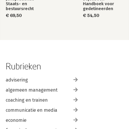
Staats- en
Handboek voor
bestuursrecht
gedetineerden
1849-2025
€ 69,50
€ 54,50
Rubrieken
advisering
algemeen management
coaching en trainen
communicatie en media
economie