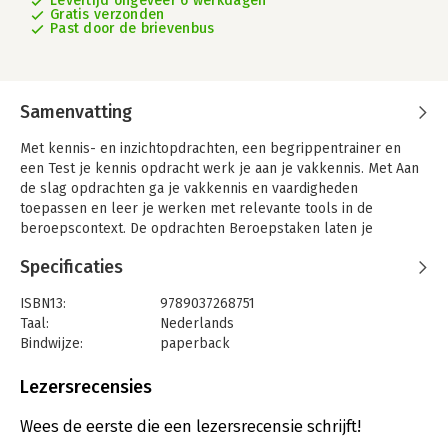
Levertijd ongeveer 6 werkdagen
Gratis verzonden
Past door de brievenbus
Samenvatting
Met kennis- en inzichtopdrachten, een begrippentrainer en
een Test je kennis opdracht werk je aan je vakkennis. Met Aan
de slag opdrachten ga je vakkennis en vaardigheden
toepassen en leer je werken met relevante tools in de
beroepscontext. De opdrachten Beroepstaken laten je
kennismaken met taken en producten uit de beroepspraktijk.
Specificaties
Sociaal zekerheidsrecht is afgestemd op het kennisexamen
Brede kennis sociale zekerheidsrecht en bereidt voor op de
ISBN13:
9789037268751
praktijkexamens van Stichting Praktijkleren.
Taal:
Nederlands
Bindwijze:
paperback
Combipakket
Aantal pagina's:
228
Dit combipakket bestaat uit een theorie- en werkboek en een
Uitgever:
Boom Beroepsonderwijs
Lezersrecensies
licentie die toegang geeft tot de digitale leeromgeving. Deze is
Druk:
1
geldig gedurende één jaar en kan kosteloos verlengd worden.
Verschijningsdatum:
15-8-2025
Wees de eerste die een lezersrecensie schrijft!