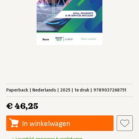
Paperback
Nederlands
2025
1e druk
9789037268751
€ 46,25
In winkelwagen