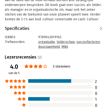
Aan de hand van de MBA-tornado worden alle belangrijke
onderwerpen besproken. Dit boek gaat over succes; als leider,
als manager en in organisatorische zin, maar ook het zeker
stellen van de toekomst van onze planeet speelt mee. Verder
komen de 3 c's aan bod: cultuur conversatie en cash. Cultuur:
wat brengt organisaties samen en hoe betrekt u mensen bij uw
Specificaties
bedrijf? Conversatie: hoe praat u met uw markt en uw klanten?
Cash: met onderwerpen als financiën, boekhouden,
ISBN13:
9789043019163
leveranciersketens en economie.
Trefwoorden:
organisatie
,
leiderschap
,
succesfactoren
,
Gedurende het traject zijn er nog minimodules over strategie,
duurzaamheid
,
MBA
ethiek, timemanagement, economie, statistiek en
Taal:
Nederlands
neuromarketing.
Bindwijze:
paperback
Lezersrecensies
(2)
Aantal pagina's:
176
4.0
Uitgever:
Pearson Education NL
3 stemmen
Druk:
1
van de 5
Verschijningsdatum:
18-11-2009
2
Hoofdrubriek:
Organisatiekunde
0
0
1
0