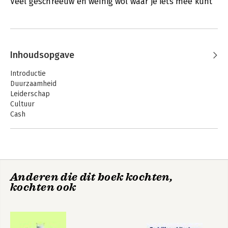
Veel geschreeuw en weinig wol waar je iets mee kunt
Inhoudsopgave
Introductie
Duurzaamheid
Leiderschap
Cultuur
Cash
Conversatie
Over de auteurs
Bronnen
Bibliografie
Noten
Anderen die dit boek kochten,
MBA in 80 minutes Live!
kochten ook