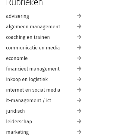
Rubrieken
Eindnoten
Toelichting
Verantwoording
advisering
Over de auteur
Register
algemeen management
coaching en trainen
communicatie en media
economie
financieel management
inkoop en logistiek
internet en social media
it-management / ict
juridisch
leiderschap
marketing