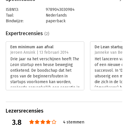
ISBN13:
9789043030984
Taal:
Nederlands
Bindwijze:
paperback
Aantal pagina's:
320
Uitgever:
Pearson Education NL
Expertrecensies
(2)
Druk:
1
Verschijningsdatum:
24-6-2015
Een minimum aan afval
De Lean startup
Jeroen Ansink | 13 februari 2014
Janneke van Bemme
Hoofdrubriek:
Ondernemen
,
Organisatiekunde
Drie jaar na het verschijnen heeft
The
Het lanceren van 
Lean startup
een heuse beweging
of een nieuwe diens
ontketend. De boodschap dat het
succesvol. In 'De 
gros van de beginnersfouten in
uitvoerig een me
startups voorkomen kan worden,
die zich in de loop
creëerde aanvankelijk een sensatie in
(Amerikaans) bedr
Silicon Valley, maar heeft zich
Omdat het boek zo
inmiddels ook uitgebreid tot andere
Amerikaans standp
sectoren. Inmiddels komen
wordt de gebruik
Lezersrecensies
ondernemers van allerlei pluimage
duidelijk, maar h
van Rotterdam tot aan Teheran
aanspreken als h
3.8
4 stemmen
regelmatig in meetups bij elkaar om
markt vertaald z
ervaringen uit te wisselen. Lean is
Lees verder