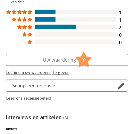
van de 5
global
geworden, en de onlangs
verschenen Nederlandse vertaling
1
komt wat dat betreft geen moment te
1
vroeg.
2
Lees verder
0
0
?
Uw waardering
Log in om uw waardering te geven
Schrijf een recensie
Lees ons recensiebeleid
Interviews en artikelen
(3)
nieuws