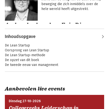
beweging die zich inmiddels over de 
hele wereld heeft uitgestrekt.
Andere boeken door Eric Ries
Inhoudsopgave
De Lean Startup
Oorsprong van Lean Startup
De Lean Startup-methode
De opzet van dit boek
De tweede eeuw van management
DEEL 1: VISIE
1. Starten
-De basis van de Lean Startup-methode
De Lean startup
Incorruptible
Aanbevolen live events
2. Definiëren
-Als ik een ondernemer ben, wat is dan een startup?
Dinsdag 27-10-2026
-Het verhaal van SnapTax
Collegereeks Leiderschap in
-Een Lean Startup met 7000 mensen