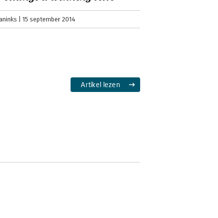
derscheiden zich door Beleving,
alle drie de B’s maken samen het
aninks
15 september 2014
ede producten of diensten gaat u het
Artikel lezen