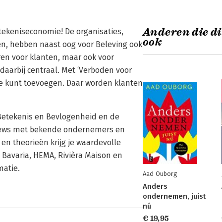
Anderen die di
tekeniseconomie! De organisaties,
ook
n, hebben naast oog voor Beleving ook
en voor klanten, maar ook voor
daarbij centraal. Met ‘Verboden voor
rde kunt toevoegen. Daar worden klanten
, Betekenis en Bevlogenheid en de
rviews met bekende ondernemers en
en theorieën krijg je waardevolle
s Bavaria, HEMA, Rivièra Maison en
matie.
Aad Ouborg
Anders
ondernemen, juist
nú
€ 19,95