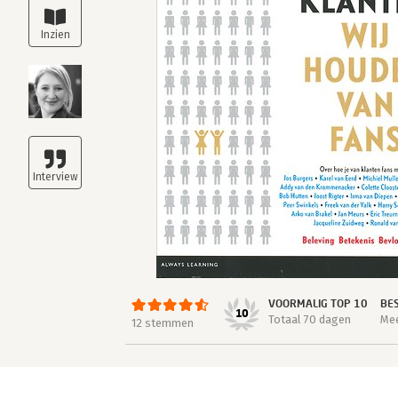
VOORMALIG TOP 10
BE
10
Totaal 70 dagen
Mee
12 stemmen