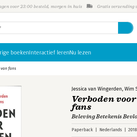
gen voor 23:00 besteld, morgen in huis
Gratis verzending
rige boeken
Interactief leren
Nu lezen
 van fans
Jessica van Wingerden
,
Wim 
Verboden voor
fans
Beleving Betekenis Bevl
Paperback
Nederlands
201