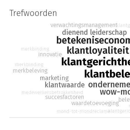
Trefwoorden
verwachtingsmanagement
klant
dienend leiderschap
betekenisecono
klantloyaliteit
merkbinding
innovatie
klantgerichth
merkbinding
merkbeleving
klantbel
marketing
ondernem
klantwaarde
wow-mo
medewerkersbetrokkenheid
succesfactoren
bel
waardetoevoeging
klantger
mond-tot-mondreclame