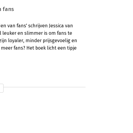
n fans
en van fans' schrijven Jessica van
leuker en slimmer is om fans te
ijn loyaler, minder prijsgevoelig en
 meer fans? Het boek licht een tipje
houden van fans
fans’ ontdek je hoe jij waarde kunt
ar wat vinden de lezers ervan?