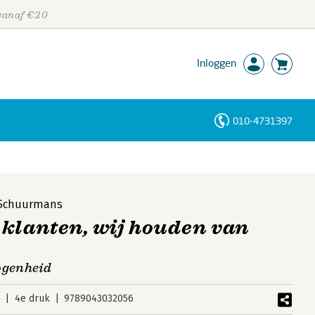
 vanaf €20
Inloggen
010-4731397
Personen
Trefwoorden
Schuurmans
 klanten, wij houden van
ogenheid
8
4e druk
9789043032056