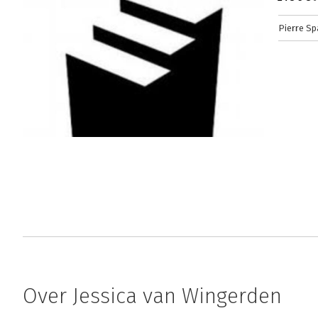
Merken en organisaties die fans hebben, on
Betekenis en Bevlogenheid. Niet één, maar 
Pierre Sp
verschil. Met het leveren van kwalitatief go
anno 2014 niet langer redden.
Lees verder
Over Jessica van Wingerden