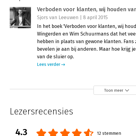
Verboden voor klanten, wij houden va
Sjors van Leeuwen | 8 april 2015
In het boek 'Verboden voor klanten, wij houd
Wingerden en Wim Schuurmans dat het veel 
hebben in plaats van gewone klanten. Fans z
bevelen je aan bij anderen. Maar hoe krijg je
van de sluier op.
Lees verder
In Focus: Verboden voor klanten, wij 
Toon meer
Justin van Lopik | 30 september 2014
Met ‘Verboden voor klanten, wij houden van 
Lezersrecensies
toevoegen. Daar worden klanten fan van! Ma
Lees verder
4.3
12 stemmen