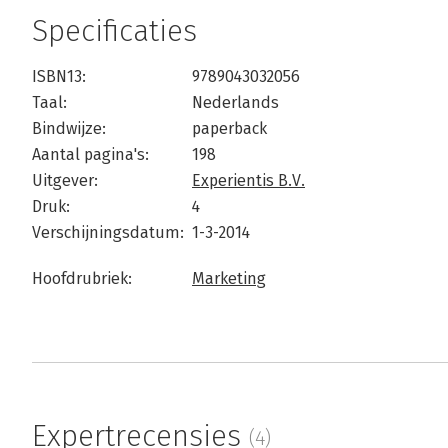
Specificaties
ISBN13:
9789043032056
Taal:
Nederlands
Bindwijze:
paperback
Aantal pagina's:
198
Uitgever:
Experientis B.V.
Druk:
4
Verschijningsdatum:
1-3-2014
Hoofdrubriek:
Marketing
Expertrecensies
(4)