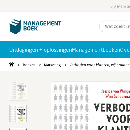
Op werkda
Uitdagingen + oplossingen
Managementboeken
Ove
Boeken
Marketing
Verboden voor klanten, wij houden