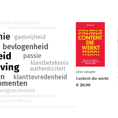
gericht ondernemen
mond-tot-mondreclame
mie
gastvrijheid
bevlogenheid
eid
passie
klantbetekenis
eving
authenticiteit
Léon Geuyen
en
klanttevredenheid
Content die werkt
menten
€ 29,99
evingseconomie
medewerkersbetrokkenheid
icht ondernemen