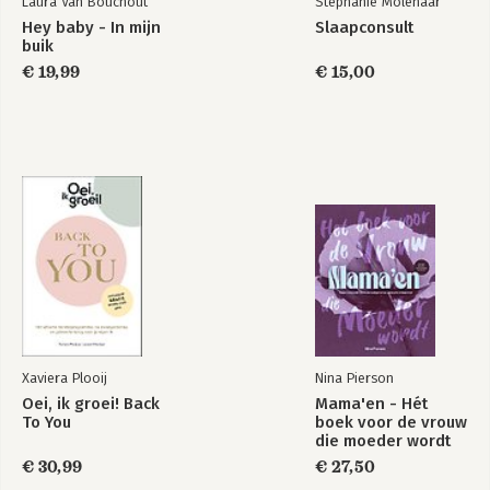
Laura Van Bouchout
Stephanie Molenaar
Hey baby - In mijn
Slaapconsult
buik
€ 19,99
€ 15,00
Xaviera Plooij
Nina Pierson
Oei, ik groei! Back
Mama'en - Hét
To You
boek voor de vrouw
die moeder wordt
€ 30,99
€ 27,50