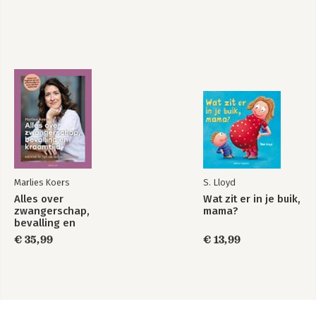
Marlies Koers
S. Lloyd
Alles over
Wat zit er in je buik,
zwangerschap,
mama?
bevalling en
kraamtijd
€ 35,99
€ 13,99