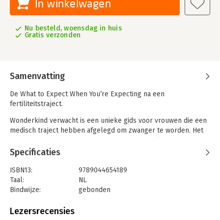
In winkelwagen
Nu besteld, woensdag in huis
Gratis verzonden
Samenvatting
De What to Expect When You’re Expecting na een
fertiliteitstraject.
Wonderkind verwacht is een unieke gids voor vrouwen die een
medisch traject hebben afgelegd om zwanger te worden. Het
bevat beschrijvingen van de zwangerschapsweken met
speciale aandacht voor specifieke uitdagingen na een
Specificaties
fertiliteitstraject. Marieke Poelmann gaat in gesprek met
diverse experts: van embryoloog en miskraamdeskundige tot
ISBN13:
9789044654189
lotgenoten met ieder een eigen medische route met ovulatie-
Taal:
NL
inductie, iui, ivf, icsi, pgt of donormateriaal. Hun ervaringen en
Bindwijze:
gebonden
inzichten maken dit boek tot een onmisbare bron van steun en
Aantal pagina's:
248
herkenning.
Uitgever:
Prometheus
Lezersrecensies
Druk:
1