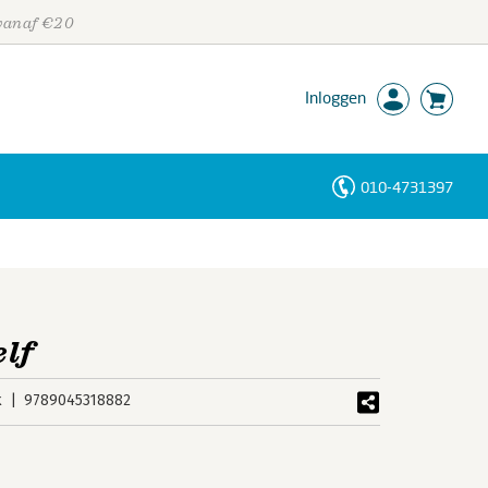
 vanaf €20
Inloggen
010-4731397
Personen
Trefwoorden
elf
k
9789045318882