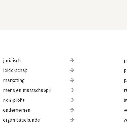
juridisch
p
leiderschap
p
marketing
p
mens en maatschappij
r
non-profit
s
ondernemen
v
organisatiekunde
w