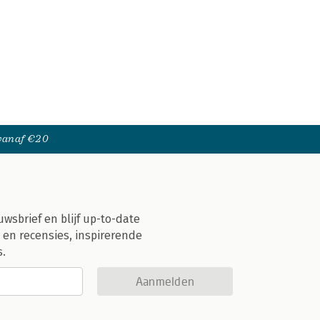
 vanaf €20
uwsbrief en blijf up-to-date
 en recensies, inspirerende
s.
Aanmelden