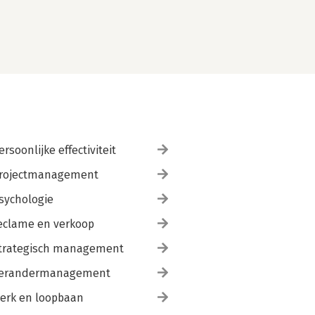
ersoonlijke effectiviteit
rojectmanagement
sychologie
eclame en verkoop
trategisch management
erandermanagement
erk en loopbaan