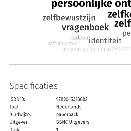
persoonlijke on
zelfk
zelfbewustzijn
zelf
vragenboek
pe
cadeau
identiteit
zelfonderzoek
persoon
persoonlijk document
Specificaties
ISBN13:
9789045318882
Taal:
Nederlands
Bindwijze:
paperback
Uitgever:
BBNC Uitgevers
Druk:
1