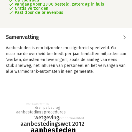
Op voorraad
Vandaag voor 23:00 besteld, zaterdag in huis
Gratis verzonden
Past door de brievenbus
Samenvatting
Aanbesteden is een bijzonder en uitgebreid speelveld. Ga
maar na: de overheid besteedt per jaar tientallen miljarden aan
'werken, diensten en leveringen', zoals de aanleg van eens
stuk snelweg, het inhuren van personeel en het vervangen van
alle warmedrank-automaten in een gemeente.
In 'Aanbesteden voor Dummies' lees je op toegankelijke wijze
wat aanbesteden precies inhoudt. Je leert op welke
belangrijke principes het is gebaseerd, wat je moet weten om
mee te doen, met welke wetgeving je rekening moet houden
rechtsbescherming
en nog veel meer. Zo kom je erachter wat aanbesteden voor
drempelbedrag
jou kan betekenen.
aanbestedingsprocedures
wetgeving
proportionaliteit
aanbestedingswet 2012
aanbesteden