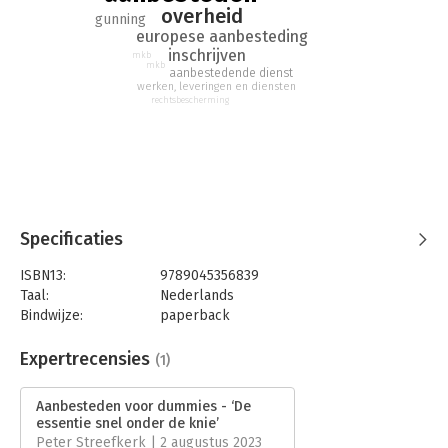
overheid
gunning
europese aanbesteding
inschrijven
mkb
mkb
aanbestedende dienst
werken, leveringen en diensten
rechtsbescherming
Specificaties
ISBN13:
9789045356839
Taal:
Nederlands
Bindwijze:
paperback
Aantal pagina's:
288
Uitgever:
BBNC Uitgevers
Expertrecensies
(1)
Druk:
1
Verschijningsdatum:
30-3-2023
Aanbesteden voor dummies - ‘De
essentie snel onder de knie’
Hoofdrubriek:
Inkoop en logistiek
Peter Streefkerk | 2 augustus 2023