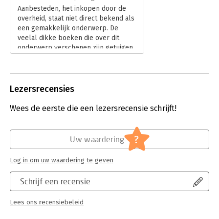
Serie:
Dummies (Nederlandstalig)
Aanbesteden, het inkopen door de
overheid, staat niet direct bekend als
een gemakkelijk onderwerp. De
veelal dikke boeken die over dit
onderwerp verschenen zijn getuigen
daarvan. Als er dan een boek in de
serie ‘voor dummies’ beschikbaar
komt, wil je dat als inkoopadviseur
graag doornemen.
Lezersrecensies
Lees verder
Wees de eerste die een lezersrecensie schrijft!
?
Uw waardering
Log in om uw waardering te geven
Schrijf een recensie
Lees ons recensiebeleid