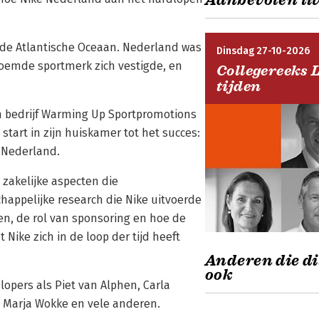
Aanbevolen liv
 de Atlantische Oceaan. Nederland was
Dinsdag 27-10-2026
roemde sportmerk zich vestigde, en
Collegereeks 
tijden
jn bedrijf Warming Up Sportpromotions
tart in zijn huiskamer tot het succes:
n Nederland.
 zakelijke aspecten die
happelijke research die Nike uitvoerde
en, de rol van sponsoring en hoe de
Nike zich in de loop der tijd heeft
Anderen die di
ook
lopers als Piet van Alphen, Carla
, Marja Wokke en vele anderen.