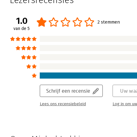
Lezersrecensies
Het is nog niet zo vreselijk lang geleden da
competitiesport was. De atleten beschikten 
hightechschoeisel zoals we dat nu allema
1.0
2 stemmen
kilometers op 'ordinaire' indoorschoenen (v
van de 5
ondernemer die Nike in Nederland maakte tot 
'Nike'. Het is een spannend 'jongensboek' o
door de meester zelf!
Lees verder
Schrijf een recensie
Uw waa
Lees ons recensiebeleid
Log in om uw