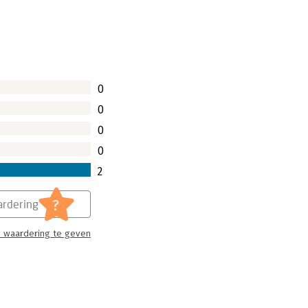
t hardlopen uitsluitend een
toen niet over het gespecialiseerde
al kennen maar ze maakten hun
an Puma of Adidas). Michiel Lukkien, de
wat het nu is, vertelt zijn verhaal in
0
ver de marketing van Nike, geschreven
0
0
0
2
?
rdering
 waardering te geven