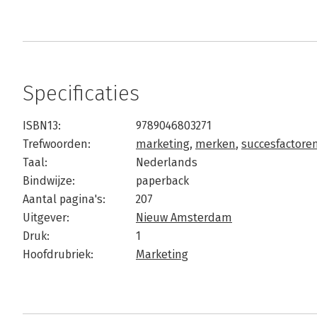
Specificaties
ISBN13:
9789046803271
Trefwoorden:
marketing
,
merken
,
succesfactore
Taal:
Nederlands
Bindwijze:
paperback
Aantal pagina's:
207
Uitgever:
Nieuw Amsterdam
Druk:
1
Hoofdrubriek:
Marketing