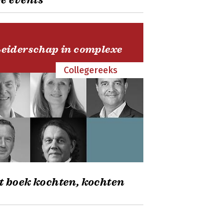
e events
Leiderschap in complexe
Collegereeks
t boek kochten, kochten