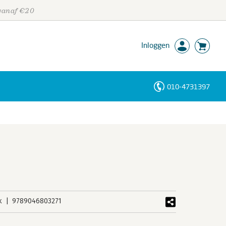
 vanaf €20
Inloggen
010-4731397
Personen
Trefwoorden
k
9789046803271