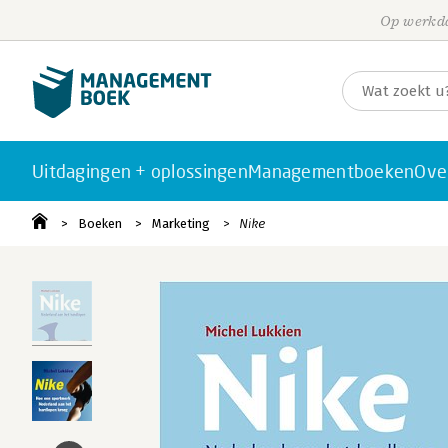
Op werkda
Uitdagingen + oplossingen
Managementboeken
Ove
Boeken
Marketing
Nike