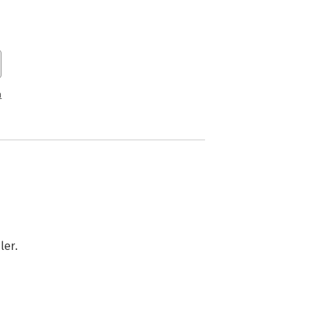
n
ler.