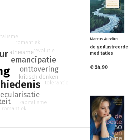
italisme
Marcus Aurelius
romantiek
de geïllustreerde
revolutie
ur
atheïsme
meditaties
emancipatie
€ 24,90
ng
onttovering
kritisch denken
hiedenis
tolerantie
secularisatie
teit
kapitalisme
romantiek