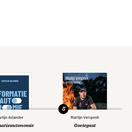
5
rtijn Aslander
Martijn Verspeek
matieautonomie
Goeiegast