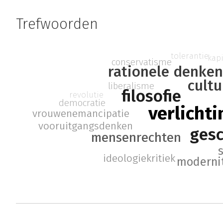
Trefwoorden
tolerantie
kap
conservatisme
rationele denken
cultu
liberalisme
filosofie
revolutie
democratie
verlichti
vrouwenemancipatie
vooruitgangsdenken
gesc
mensenrechten
ideologiekritiek
moderni