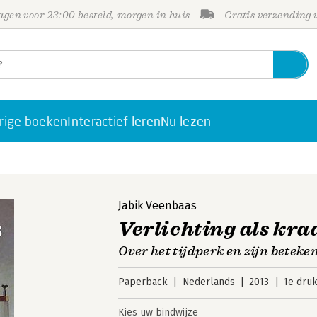
gen voor 23:00 besteld, morgen in huis
Gratis verzending
rige boeken
Interactief leren
Nu lezen
Jabik Veenbaas
Verlichting als k
Over het tijdperk en zijn beteke
Paperback
Nederlands
2013
1e dru
Kies uw bindwijze