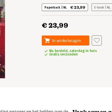
€ 23,99
Paperback | NL
E-book | NL
€ 23,99
In winkelwagen
Nu besteld, zaterdag in huis
Gratis verzonden
Vaak samen g
chting wanneer we het hebben over de