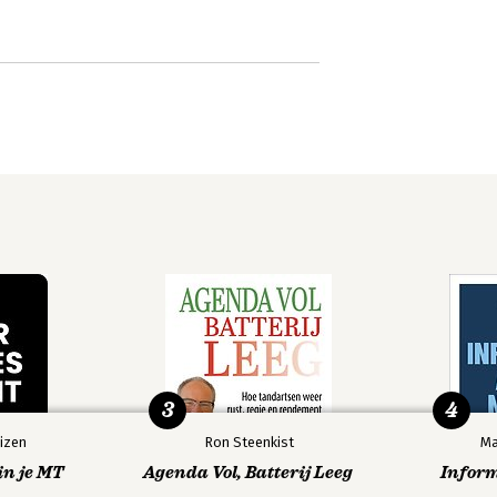
3
4
izen
Ron Steenkist
Ma
in je MT
Agenda Vol, Batterij Leeg
Infor