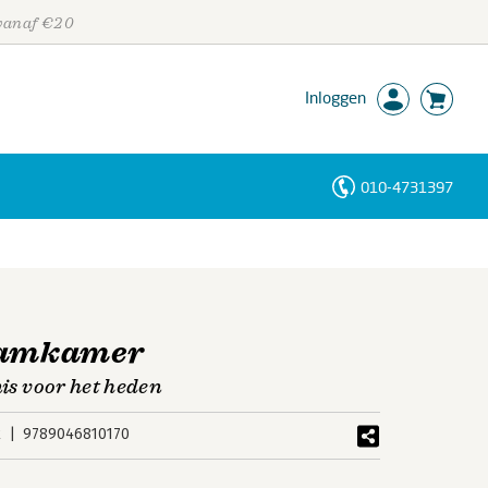
 vanaf €20
Inloggen
010-4731397
Personen
Trefwoorden
raamkamer
nis voor het heden
k
9789046810170