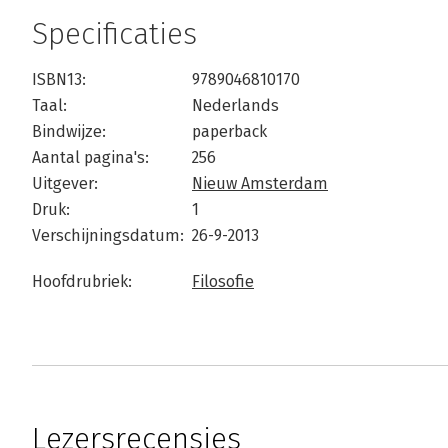
Specificaties
ISBN13:
9789046810170
Taal:
Nederlands
Bindwijze:
paperback
Aantal pagina's:
256
Uitgever:
Nieuw Amsterdam
Druk:
1
Verschijningsdatum:
26-9-2013
Hoofdrubriek:
Filosofie
Lezersrecensies