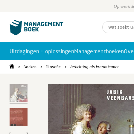
Op werkda
Uitdagingen + oplossingen
Managementboeken
Ove
Boeken
Filosofie
Verlichting als kraamkamer