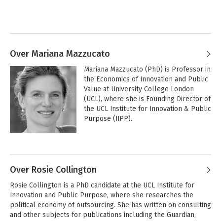
Over Mariana Mazzucato
Mariana Mazzucato (PhD) is Professor in 
the Economics of Innovation and Public 
Value at University College London 
(UCL), where she is Founding Director of 
the UCL Institute for Innovation & Public 
Purpose (IIPP). 

She is winner of international prizes 
Andere boeken door Mariana
including the 2020 John Von Neumann 
Mazzucato
Award, the 2019 All European 
Academies Madame de Staël Prize for 
Over Rosie Collington
Cultural Values and the 2018 Leontief 
Rosie Collington is a PhD candidate at the UCL Institute for 
Prize for Advancing the Frontiers of 
Innovation and Public Purpose, where she researches the 
Economic Thought. 

political economy of outsourcing. She has written on consulting 
and other subjects for publications including the Guardian, 
She was named as one of the '3 most 