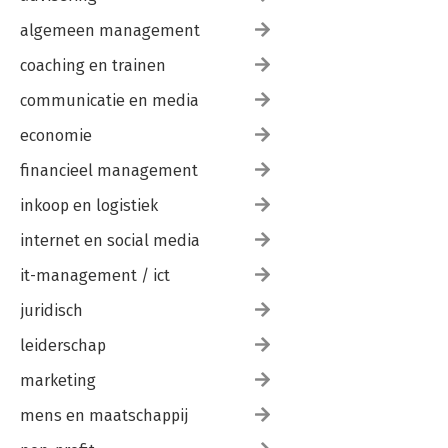
Innoveren van binnenuit 236
Roeien en sturen 250
algemeen management
Noten 253
coaching en trainen
Bibliografie 310
communicatie en media
Register 337
economie
financieel management
inkoop en logistiek
internet en social media
it-management / ict
juridisch
leiderschap
marketing
mens en maatschappij