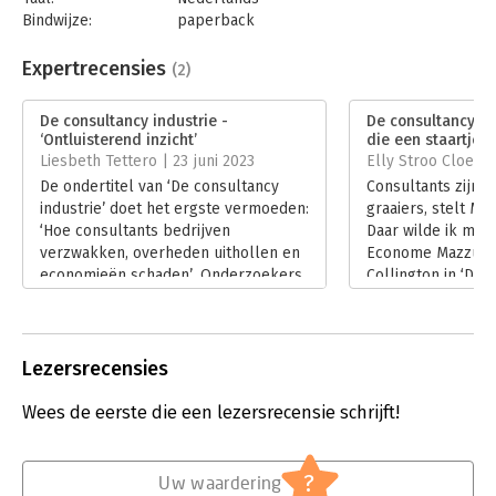
Bindwijze:
paperback
Aantal pagina's:
352
Uitgever:
Nieuw Amsterdam
Expertrecensies
(2)
Druk:
1
Verschijningsdatum:
17-5-2023
De consultancy industrie -
De consultancy-ind
‘Ontluisterend inzicht’
die een staartje k
Hoofdrubriek:
Economie
Liesbeth Tettero | 23 juni 2023
Elly Stroo Cloeck 
De ondertitel van ‘De consultancy
Consultants zijn 
industrie’ doet het ergste vermoeden:
graaiers, stelt Ma
‘Hoe consultants bedrijven
Daar wilde ik mee
verzwakken, overheden uithollen en
Econome Mazzucat
economieën schaden’. Onderzoekers
Collington in ‘De 
Mariana Mazzucato en Rosie
industrie’ zien ho
Collington laten in hun goed
de macht bij de o
leesbare onderzoeksverslag zien
bedrijfsleven in 
hoe erg het is met dat verzwakken,
geen maatschappe
Lezersrecensies
uithollen en schaden. Mét
levert. Egoïsme e
aanbevelingen om het tij te keren,
kortetermijndenk
Wees de eerste die een lezersrecensie schrijft!
maar dat zal niet gemakkelijk gaan…
kan ons bij de bes
Lees verder
klimaatveranderi
opbreken, want kl
?
Uw waardering