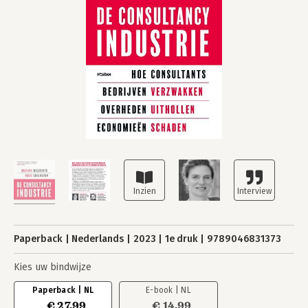
Paperback
Nederlands
2023
1e druk
9789046831373
Kies uw bindwijze
Paperback | NL
E-book | NL
€ 27,99
€ 14,99