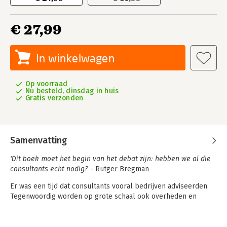
€ 27,99
In winkelwagen
Op voorraad
Nu besteld, dinsdag in huis
Gratis verzonden
Samenvatting
'Dit boek moet het begin van het debat zijn: hebben we al die
consultants echt nodig?
- Rutger Bregman
Er was een tijd dat consultants vooral bedrijven adviseerden.
Tegenwoordig worden op grote schaal ook overheden en
organisaties geadviseerd. We zijn te afhankelijk geworden van
consultancybedrijven als McKinsey, PwC, Deloitte en KPMG.
Consultancy belemmert innovatie en vertroebelt zakelijke en