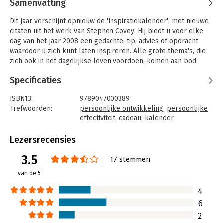
Samenvatting
Dit jaar verschijnt opnieuw de 'Inspiratiekalender', met nieuwe
citaten uit het werk van Stephen Covey. Hij biedt u voor elke
dag van het jaar 2008 een gedachte, tip, advies of opdracht
waardoor u zich kunt laten inspireren. Alle grote thema's, die
zich ook in het dagelijkse leven voordoen, komen aan bod:
plannen uitvoeren, gelukkig zijn, reageren op lastige situaties,
Specificaties
zelfvertrouwen, leren luisteren… Deze kalender is een mooi
geschenk voor uzelf of voor uw familie, vrienden en collega's.
ISBN13:
9789047000389
De winkelverkoopprijs van de 'Stephen Covey
Trefwoorden:
persoonlijke ontwikkeling
,
persoonlijke
Inspiratiekalender 2008' is 14,95. Bij afname van meerdere
effectiviteit
,
cadeau
,
kalender
exemplaren gelden de volgende kortingen:
Taal:
Nederlands
10-29 exemplaren 10%
Bindwijze:
scheurkalender (H)
Lezersrecensies
30-99 exemplaren 15%
Aantal pagina's:
366
3.5
100-249 exemplaren 20%
Uitgever:
Business Contact
17 stemmen
250-499 exemplaren: 22,5%
Verschijningsdatum:
17-9-2007
van de 5
500 of meer exemplaren: 25%
Hoofdrubriek:
Persoonlijke effectiviteit
4
6
2