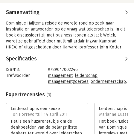
Samenvatting
Dominique Haijtema reisde de wereld rond op zoek naar
inspiratie en antwoorden op de vraag wat leiderschap is. In dit
boek discussieert zij met business iconen als Jack Welch,
wordt ze geknuffeld door multimiljardair Ingvar Kamprad
(IKEA) of uitgescholden door Harvard-professor John Kotter.
In 26 bijzondere portretten presenteert zij het gedachtegoed
Specificaties
van wereldleiders en managementgoeroes en laat zien wat er
nodig is om topprestaties te leveren. Leiderschap is vooral een
ISBN13:
9789047002246
keuze. Het is geen vaardigheid die je op een businessschool
Trefwoorden:
management
,
leiderschap
,
leert. Net als bij golfsurfen zul je vroeg of laat het water in
managementgoeroes
,
ondernemerschap
,
moeten en met vallen en opstaan moeten leren.
leidinggeven
,
succesfactoren
,
interviews
,
inspiratie
Expertrecensies
(3)
Het resultaat van haar zoektocht is een prachtige weergave
Taal:
Nederlands
van de schoonheid en complexiteit van leiderschap. Leer
Bindwijze:
paperback
Leiderschap is een keuze
Leiderschap is ee
bijvoorbeeld van Desmond Tutu hoe krachtig compassie is en
Aantal pagina's:
255
Ton Horrevorts | 14 april 2011
Marianne Eussen |
van Jim Collins wat het betekent om excellent te zijn.
Uitgever:
Business Contact
Het is een huzarenstukje om de
Het boek 'Leiders
Druk:
1
'Door haar confronterende aanpak zet Dominique deze global
denkbeelden van de belangrijkste
van Dominique Hai
Verschijningsdatum:
1-4-2010
leaders op scherp' -
denkers ter wereld over leiderschap
interviews met we