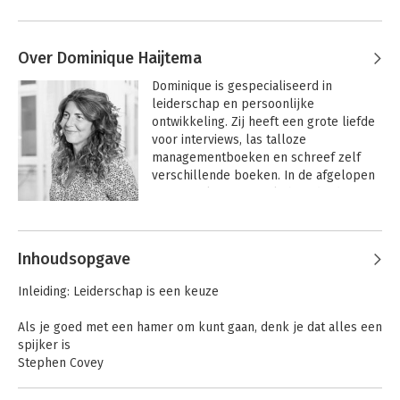
Over Dominique Haijtema
Dominique is gespecialiseerd in 
leiderschap en persoonlijke 
ontwikkeling. Zij heeft een grote liefde 
voor interviews, las talloze 
managementboeken en schreef zelf 
verschillende boeken. In de afgelopen 
jaren werkte zij o.a. als hoofdredacteur 
bij tijdschrift Management Team en als 
Andere boeken door Dominique
verslaggever bij kranten als Het 
Haijtema
Financieele Dagblad en Het Parool. Ook 
Inhoudsopgave
schreef zij als freelance journalist voor 
tijdschriften als Happinez en 
Inleiding: Leiderschap is een keuze
Psychologie Magazine. Dominique is 
moderator bij het European Leadership 
Als je goed met een hamer om kunt gaan, denk je dat alles een
Platform (ELP) en gastdocent bij o.a. 
spijker is
AOG School of Management. Haar 
Stephen Covey
nieuwste boek 'De Heilige Graal. Een 
zoektocht naar leiderschap' verschijnt 
Visie zonder actie is hallucinatie