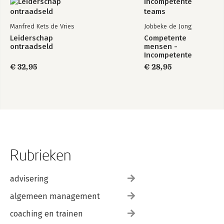
De werkvloer is de beste universiteit
Ingvar Kamprad
Manfred Kets de Vries
Jobbeke de Jong
Leiderschap moet je verdienen
Leiderschap
Competente
ontraadseld
mensen -
Frederik Willem de Klerk
Incompetente
teams
€ 32,95
€ 28,95
Wij horen allemaal bij elkaar
Desmond Tutu
Over de auteur
Rubrieken
advisering
algemeen management
coaching en trainen