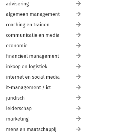
advisering
De werkvloer is de beste universiteit
Ingvar Kamprad
algemeen management
Leiderschap moet je verdienen
coaching en trainen
Frederik Willem de Klerk
communicatie en media
Wij horen allemaal bij elkaar
economie
Desmond Tutu
financieel management
Over de auteur
inkoop en logistiek
internet en social media
it-management / ict
juridisch
leiderschap
marketing
mens en maatschappij