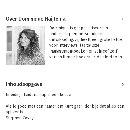
Over Dominique Haijtema
Dominique is gespecialiseerd in 
leiderschap en persoonlijke 
ontwikkeling. Zij heeft een grote liefde 
voor interviews, las talloze 
managementboeken en schreef zelf 
verschillende boeken. In de afgelopen 
jaren werkte zij o.a. als hoofdredacteur 
bij tijdschrift Management Team en als 
Andere boeken door Dominique
verslaggever bij kranten als Het 
Haijtema
Financieele Dagblad en Het Parool. Ook 
Inhoudsopgave
schreef zij als freelance journalist voor 
tijdschriften als Happinez en 
Inleiding: Leiderschap is een keuze
Psychologie Magazine. Dominique is 
moderator bij het European Leadership 
Als je goed met een hamer om kunt gaan, denk je dat alles een
Platform (ELP) en gastdocent bij o.a. 
spijker is
AOG School of Management. Haar 
Stephen Covey
nieuwste boek 'De Heilige Graal. Een 
zoektocht naar leiderschap' verschijnt 
Visie zonder actie is hallucinatie