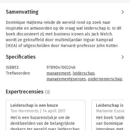
Samenvatting
Dominique Haijtema reisde de wereld rond op zoek naar
inspiratie en antwoorden op de vraag wat leiderschap is. In dit
boek discussieert zij met business iconen als Jack Welch,
wordt ze geknuffeld door multimiljardair Ingvar Kamprad
(IKEA) of uitgescholden door Harvard-professor John Kotter.
In 26 bijzondere portretten presenteert zij het gedachtegoed
Specificaties
van wereldleiders en managementgoeroes en laat zien wat er
nodig is om topprestaties te leveren. Leiderschap is vooral een
ISBN13:
9789047002246
keuze. Het is geen vaardigheid die je op een businessschool
Trefwoorden:
management
,
leiderschap
,
leert. Net als bij golfsurfen zul je vroeg of laat het water in
managementgoeroes
,
ondernemerschap
,
moeten en met vallen en opstaan moeten leren.
leidinggeven
,
succesfactoren
,
interviews
,
inspiratie
Expertrecensies
(3)
Het resultaat van haar zoektocht is een prachtige weergave
Taal:
Nederlands
van de schoonheid en complexiteit van leiderschap. Leer
Bindwijze:
paperback
Leiderschap is een keuze
Leiderschap is ee
bijvoorbeeld van Desmond Tutu hoe krachtig compassie is en
Aantal pagina's:
255
Ton Horrevorts | 14 april 2011
Marianne Eussen |
van Jim Collins wat het betekent om excellent te zijn.
Uitgever:
Business Contact
Het is een huzarenstukje om de
Het boek 'Leiders
Druk:
1
'Door haar confronterende aanpak zet Dominique deze global
denkbeelden van de belangrijkste
van Dominique Hai
Verschijningsdatum:
1-4-2010
leaders op scherp' -
denkers ter wereld over leiderschap
interviews met we