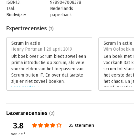
ISBN13:
9789047008378
Taal:
Nederlands
Bindwijze:
paperback
Aantal pagina's:
192
Uitgever:
Business Contact
Expertrecensies
(3)
Druk:
1
Verschijningsdatum:
7-10-2015
Scrum in actie
Scrum in actie
Henny Portman | 26 april 2019
Wim Oolbekkink |
Hoofdrubriek:
Projectmanagement
Dit boek over Scrum biedt zowel een
Een boek met 10 
prima introductie op Scrum, als vele
voorkant! Dat kan
voorbeelden van het toepassen van
scrum tot stand z
Scrum buiten IT. En over dat laatste
het eerste dat ik 
zijn er niet zoveel boeken.
het chaos. En ja ho
Lees verder
geval. Practice w
stand is 1-0 voor 
Lees verder
Lezersrecensies
(2)
3.8
25 stemmen
van de 5