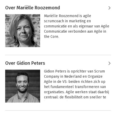
Andere boeken door Nienke van de
Nienke gelooft dat wendbaarheid de 
Hoef
Over Mariëlle Roozemond
sleutel is tot succesvolle duurzame 
organisaties met tevreden klanten en 
Maak het af
Scrum in actie
Mariëlle Roozemond is agile 
blije medewerkers. Nienke adviseert en 
scrumcoach in marketing en 
coacht management- en directieteams 
communicatie en als eigenaar van Agile 
in het bedrijfsleven en de non-
Communicatie verbonden aan Agile in 
profitsector in hun rol bij agile 
the Core.
transformaties.
Starten met een
Professionele
LeerGemeenschap
Andere boeken door Mariëlle
Roozemond
Over Gidion Peters
Gidion Peters is oprichter van Scrum 
Scrum in actie
Bekijk alle boeken
Company in Nederland en Organize 
Agile in de VS: beiden richten zich op 
het fundamenteel transformeren van 
Minibos in je tuin
Starten met een
organisaties. Agile werken staat daarbij 
Professionele
Bekijk alle boeken
centraal: de flexibiliteit om sneller te 
LeerGemeenschap
kunnen inspelen op verandering. 

Andere boeken door Gidion Peters
Hij is gespecialiseerd in Agile Marketing, 