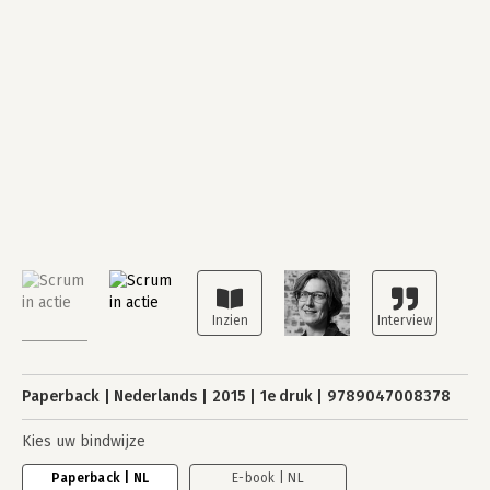
Paperback
Nederlands
2015
1e druk
9789047008378
Kies uw bindwijze
Paperback | NL
E-book | NL