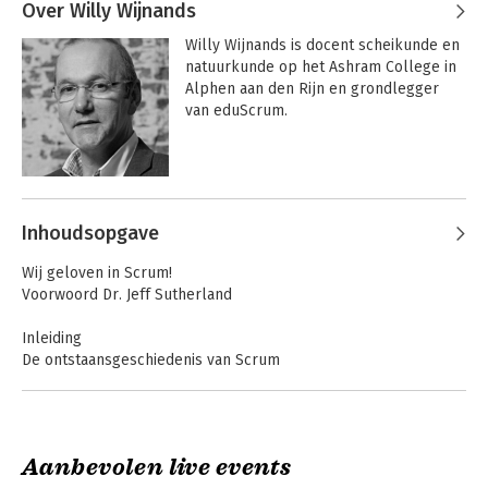
Over Willy Wijnands
Agile HR en Agile Portfolio 
Bekijk alle boeken
Management. Daarnaast ontwikkelt hij 
Scrum in actie
Willy Wijnands is docent scheikunde en 
nieuwe agile concepten en adviseert en 
natuurkunde op het Ashram College in 
coacht hij teams en organisaties op hun 
Alphen aan den Rijn en grondlegger 
weg naar wendbaarheid. Gidion is co-
van eduScrum.
auteur van de boeken Scrum in actie en 
Bekijk alle boeken
Agile HR.
Andere boeken door Willy
Wijnands
Inhoudsopgave
Scrum in actie
Wij geloven in Scrum!
Voorwoord Dr. Jeff Sutherland
Inleiding
De ontstaansgeschiedenis van Scrum
Bekijk alle boeken
Scrum voor alle markten en sectoren
De basis
Test: Heb ik Scrum nodig?
Aanbevolen live events
1. Hoe werkt Scrum