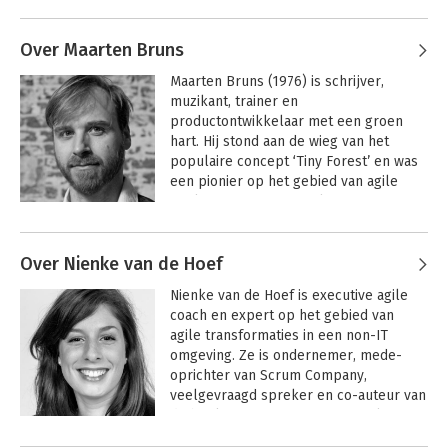
Andere boeken door Martin
Bruggink
Scrum in actie
Over Maarten Bruns
Maarten Bruns (1976) is schrijver, 
muzikant, trainer en 
Bekijk alle boeken
productontwikkelaar met een groen 
hart. Hij stond aan de wieg van het 
populaire concept ‘Tiny Forest’ en was 
een pionier op het gebied van agile 
werken en professionele 
leergemeenschappen. Daarnaast 
Andere boeken door Maarten Bruns
schrijft hij spannende jeugdboeken, om 
Over Nienke van de Hoef
jongeren weer aan het lezen te krijgen. 
Hij ontving een Jonge Jury nominatie 
Scrum in actie
Activerende
Nienke van de Hoef is executive agile 
voor zijn boek ‘Dertiendagh’ dat hij 
werkvormen voor
coach en expert op het gebied van 
bètadocenten
samen schreef met YA-hit-vertaalster 
agile transformaties in een non-IT 
Maria Postema, en een zilveren Effie-
omgeving. Ze is ondernemer, mede-
award voor Tiny Forest.
oprichter van Scrum Company, 
veelgevraagd spreker en co-auteur van 
de boeken Scrum in actie en Agile HR. 
