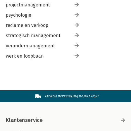
projectmanagement
Begrippenlijst
Lees meer over Scrum
psychologie
Auteurs
Dankwoord
reclame en verkoop
strategisch management
verandermanagement
werk en loopbaan
Gratis verzending vanaf €20
Klantenservice