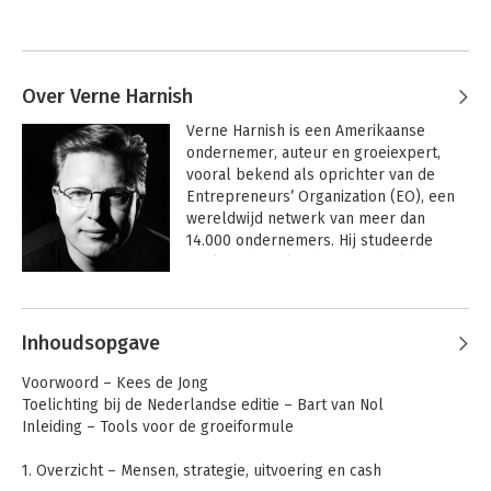
Over Verne Harnish
Verne Harnish is een Amerikaanse 
ondernemer, auteur en groeiexpert, 
vooral bekend als oprichter van de 
Entrepreneurs’ Organization (EO), een 
wereldwijd netwerk van meer dan 
14.000 ondernemers. Hij studeerde 
werktuigbouwkunde en behaalde een 
MBA aan Wichita State University, waar 
Andere boeken door Verne Harnish
hij ook de Association of Collegiate 
Entrepreneurs oprichtte. Harnish is 
Inhoudsopgave
daarnaast oprichter en CEO van Scaling 
Up, een internationaal coaching- en 
Voorwoord – Kees de Jong
educatiebedrijf, en was jarenlang 
Toelichting bij de Nederlandse editie – Bart van Nol
voorzitter van het “Birthing of Giants” 
Inleiding – Tools voor de groeiformule
programma aan het Massachusetts 
Institute of Technology.

1. Overzicht – Mensen, strategie, uitvoering en cash