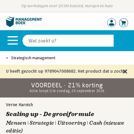
Op werkdagen voor 23:00 besteld, morgen in huis
Strategisch management
U heeft gezocht op 9789047008682. Het product dat u zocht
VOORDEEL - 21% korting
is niet meer in die editie leverbaar en is vervangen door de
Actie loopt t/m zondag, 20 september 2026
onderstaande editie.
Verne Harnish
Scaling up - De groeiformule
Mensen ǀ Strategie ǀ Uitvoering ǀ Cash (nieuwe
editie)