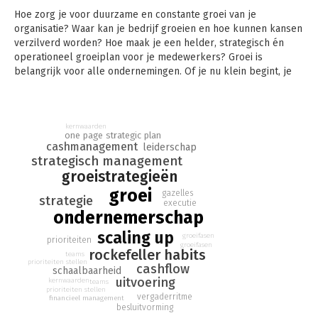
Hoe zorg je voor duurzame en constante groei van je
organisatie? Waar kan je bedrijf groeien en hoe kunnen kansen
verzilverd worden? Hoe maak je een helder, strategisch én
operationeel groeiplan voor je medewerkers? Groei is
belangrijk voor alle ondernemingen. Of je nu klein begint, je
markt uitbreidt of al lang een gevestigde naam bent, in elke
fase moet je als ondernemer of manager op andere zaken
focussen, en andere leiderschapskwaliteiten tentoonspreiden.
kernwaarden
one page strategic plan
Verne Harnish weet als geen andere bedrijfsadviseur welke
cashmanagement
leiderschap
middelen en talenten je nodig hebt om duurzame groei te
strategisch management
bewerkstelligen. Zijn methode is overzichtelijk: de focus ligt
groeistrategieën
op vier beslissingsgebieden (mensen, strategie, uitvoering en
groei
gazelles
cash) en gebruikt drie werkdisciplines (prioriteiten, gegevens
strategie
executie
en ritme). Verder zijn er nog twee versnellers (reputatie en
ondernemerschap
productie) en één katalysator.
scaling up
groeifasen
prioriteiten
groeifasen
Wil je groeien, of meer leren over groei, dan bevat dit boek
rockefeller habits
teams
alle praktische handvatten en technieken om je lange termijn
prioriteiten stellen
cashflow
schaalbaarheid
groeiambities direct vorm te geven.
uitvoering
kernwaarden
teams
prioriteiten stellen
vergaderritme
Deze nieuwste editie bevat – naast talloze wijzigingen en
financieel management
besluitvorming
toevoegingen- meer Nederlandse voorbeelden en cases, die