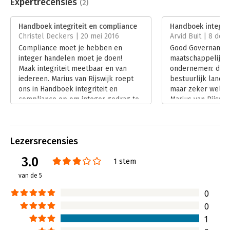
Uitgever:
Business Contact
Expertrecensies
(2)
Druk:
1
Verschijningsdatum:
20-10-2015
Handboek integriteit en compliance
Handboek integrit
Christel Deckers | 20 mei 2016
Arvid Buit | 8 de
Hoofdrubriek:
Algemeen management
Compliance moet je hebben en
Good Governance,
integer handelen moet je doen!
maatschappelijk 
Maak integriteit meetbaar en van
ondernemen: die t
iedereen. Marius van Rijswijk roept
bestuurlijk landsc
ons in Handboek integriteit en
maar zeker wel ‘h
compliance op om integer gedrag te
Marius van Rijswijk
laten zien en ons niet in slaap te
‘Handboek Integri
laten sussen door de steeds
een boek dat beloo
uitdijende compliance systemen.
meetbaar te maken
Lezersrecensies
Compliance zonder integer gedrag is
Lees verder
niets!
3.0
1 stem
Lees verder
van de 5
0
0
1