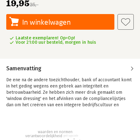
19,95
25,-
In winkelwagen
Laatste exemplaren! Op=Op!
Voor 21:00 uur besteld, morgen in huis
Samenvatting
De ene na de andere toezichthouder, bank of accountant komt
in het geding wegens een gebrek aan integriteit en
betrouwbaarheid. Ze hebben zich meer druk gemaakt om
'window dressing' en het afvinken van de compliancelijstjes
dan om het creëren van een integere bedrijfscultuur en
werkelijk integer handelen.
Helaas levert dit wanbeleid alleen nog maar meer
voorschriften van de overheid en bureaucratische ballast op
waarden en normen
en komen we steeds verder te staan van waar deze regels ooit
verantwoordelijkheid
gedragscode