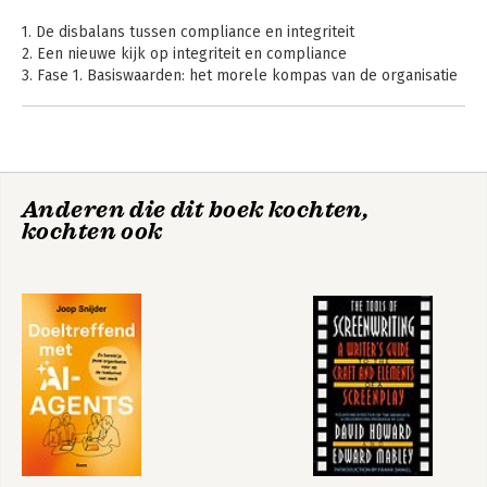
1. De disbalans tussen compliance en integriteit
2. Een nieuwe kijk op integriteit en compliance
3. Fase 1. Basiswaarden: het morele kompas van de organisatie
4. Fase 2. Normenkader: richtlijnen voor concreet gedrag
5. Fase 3. Voorbeeldgedrag: leidinggevenden als rolmodellen
6. Fase 4. Gedragspatronen: concreet integer gedrag
7. De Action Learning-ontwikkelcyclus
8. De eerste steen leggen
Anderen die dit boek kochten,
9. Een effectievere invulling van de rol van compliance officer
kochten ook
10. Nu of nooit!
Bijlage 1: Vragenlijst: elkaar aanspreken op gedrag
Bijlage 2: Het normenkader trainen
Sure!-ontwikkelmodel voor een duurzaam integere organisatie
Literatuur
Over de auteur
Dankwoord