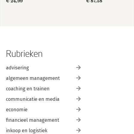
€ 24,99
€ 87,58
Register 408
Over de auteur 415
Rubrieken
advisering
algemeen management
coaching en trainen
communicatie en media
economie
financieel management
inkoop en logistiek