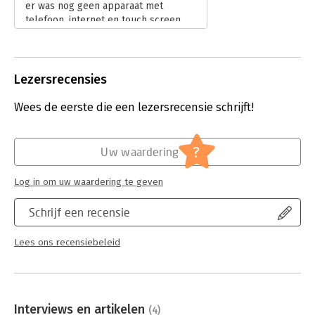
er was nog geen apparaat met
binnen te komen.
Hoofdrubriek:
Algemeen management
,
Ondernemen
telefoon, internet en touch screen.
Shortlist van de Financial Times Book of the Year 2017
Inmiddels kunnen we dat niet meer
uit ons huidige leven wegdenken.
Lees verder
Lezersrecensies
Wees de eerste die een lezersrecensie schrijft!
?
Uw waardering
Log in om uw waardering te geven
Schrijf een recensie
Lees ons recensiebeleid
Interviews en artikelen
(4)