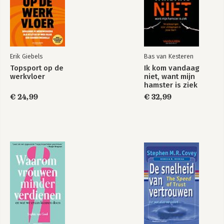
II: De ontwikkeling van het prototype
De eerste versie van het apparaat 103
5. Lion-batterijen
De brandstofbron van het moderne leven 118
Erik Giebels
Bas van Kesteren
Topsport op de
Ik kom vandaag
6. Beeldstabilisatie
werkvloer
niet, want mijn
Inzoomen op ’s werelds populairste camera 135
hamster is ziek
€ 24,99
€ 32,99
7. Bewegingswaarneming
Van gyroscoop naar gps: de iPhone vindt zijn plek 149
8. De sterke arm
Hoe de iPhone zijn brein ontwikkelde 159
9. Ruis-signaalverhouding
Hoe we het ultieme netwerk bouwden 196
III: Hier is de iPhone
Schuif om te ontgrendelen 207
10. Hé, Siri