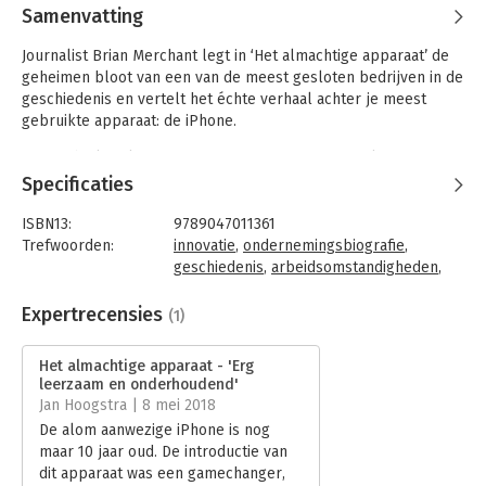
Samenvatting
Journalist Brian Merchant legt in ‘Het almachtige apparaat’ de
geheimen bloot van een van de meest gesloten bedrijven in de
geschiedenis en vertelt het échte verhaal achter je meest
gebruikte apparaat: de iPhone.
Een mobiele telefoon was vroeger gewoon een telefoon: je
gebruikte hem om te bellen, een sms’je te sturen of een
Specificaties
simpel spelletje te spelen. Maar dat veranderde toen Apple-
baas Steve Jobs begin 2007 een revolutionair nieuw apparaat
ISBN13:
9789047011361
introduceerde. Een apparaat dat een telefoon was, maar ook
Trefwoorden:
innovatie
,
ondernemingsbiografie
,
een muziekspeler, een camera én een internetcommunicator:
geschiedenis
,
arbeidsomstandigheden
,
de iPhone.
Apple
,
iPhone
Taal:
Nederlands
Expertrecensies
(1)
Op basis van exclusieve interviews met ontwerpers, technici en
Bindwijze:
e-book
ontwikkelaars beschrijft hij het ontstaan van de iPhone, de
Beveiliging:
watermerk
Het almachtige apparaat - 'Erg
enorme strijd hierom binnen Apple en de manier waarop deze
Bestandsformaat:
epub
leerzaam en onderhoudend'
disruptieve innovatie vervolgens van Apple het waardevolste
Aantal pagina's:
384
Jan Hoogstra | 8 mei 2018
bedrijf ooit maakte. Maar Merchant heeft ook oog voor de
Uitgever:
Business Contact
De alom aanwezige iPhone is nog
minder positieve kanten: hij bezoekt een lithiummijn in Chili,
Druk:
1
maar 10 jaar oud. De introductie van
een Keniaanse vuilnisbelt vol giftig elektronisch afval en weet
Verschijningsdatum:
15-2-2018
dit apparaat was een gamechanger,
zelfs de beruchte ‘zelfmoordfabriek’ van Foxconn in Shenzhen