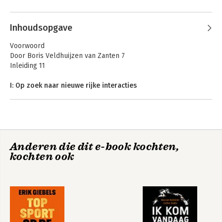
'Slate' en 'Fast Company'.
Inhoudsopgave
Voorwoord
Door Boris Veldhuijzen van Zanten 7
Inleiding 11
I: Op zoek naar nieuwe rijke interacties
De embryonale fase van de iPhone 21
1. Een slimmere telefoon
Simon en de weg naar de smartphone 37
Anderen die dit e-book kochten,
2. Mijntelefoons
kochten ook
Graven naar de basiselementen van de iPhone 57
3. Krasbestendig
De doorbraak van het Gorilla Glass 70
4. Multitouch
Hoe de iPhone aaibaar werd 78