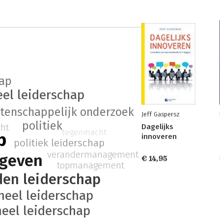
hap
eel leiderschap
tenschappelijk onderzoek
Jeff Gaspersz
politiek
ht
Dagelijks
tegenmacht
p
innoveren
politiek leiderschap
verandermanagement
ggeven
€ 14,95
topmanagement
en leiderschap
neel leiderschap
neel leiderschap