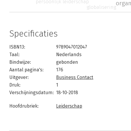
persoonlijk leiderschap
organ
globalisering
Specificaties
ISBN13:
9789047012047
Taal:
Nederlands
Bindwijze:
gebonden
Aantal pagina's:
176
Uitgever:
Business Contact
Druk:
1
Verschijningsdatum:
18-10-2018
Hoofdrubriek:
Leiderschap