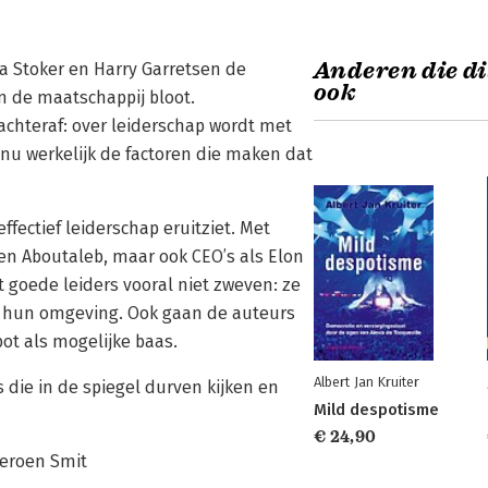
Anderen die di
a Stoker en Harry Garretsen de
ook
n de maatschappij bloot.
achteraf: over leiderschap wordt met
 nu werkelijk de factoren die maken dat
ffectief leiderschap eruitziet. Met
e en Aboutaleb, maar ook CEO’s als Elon
goede leiders vooral niet zweven: ze
n hun omgeving. Ook gaan de auteurs
ot als mogelijke baas.
Albert Jan Kruiter
s die in de spiegel durven kijken en
Mild despotisme
€ 24,90
Jeroen Smit