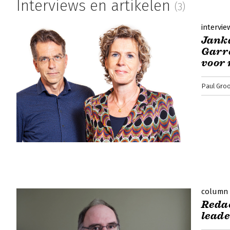
Interviews en artikelen
(3)
Goede leiders zweven niet een belangrijk bo
het gebied van leiderschap helder beschrijf
intervie
onderzoek.
Jank
Lees verder
Garre
voor 
Paul Gro
Goede leiders zweven niet - 'Praktisc
Sjors van Leeuwen | 7 november 2018
Goede leiders zweven niet. Ze lopen niet
maken het verschil. Of het nu in het bedrijfsl
Leiderschap is een cruciale factor in het suc
het boek Goede leiders zweven niet.
Lees verder
column
Reda
leade