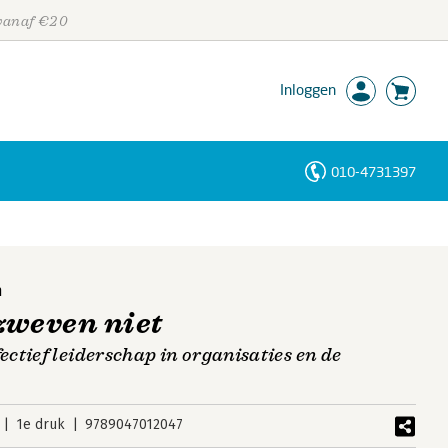
 vanaf €20
Inloggen
010-4731397
Personen
Trefwoorden
n
zweven niet
ctief leiderschap in organisaties en de
1e druk
9789047012047