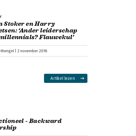
ek dat de laatste stand van zaken op
t en dat gebaseerd is op gedegen
w
a Stoker en Harry
tsen: ‘Ander leiderschap
millennials? Flauwekul’
othengel
2 november 2018
h, onderbouwd en nuchter'
 achter managementhypes aan maar
Artikel lezen
even, publieke sector of politiek is.
ces van organisaties. Dat lezen we in
ctioneel - Backward
rship