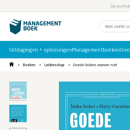
Op werkda
Uitdagingen + oplossingen
Managementboeken
Ove
Boeken
Leiderschap
Goede leiders zweven niet