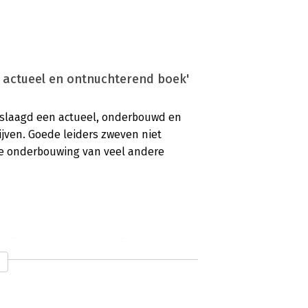
, actueel en ontnuchterend boek'
geslaagd een actueel, onderbouwd en
ijven. Goede leiders zweven niet
ke onderbouwing van veel andere
n tijden van verandering'
en managementboeken. Vaak zijn ze
die terugblikken en uitleggen waarom