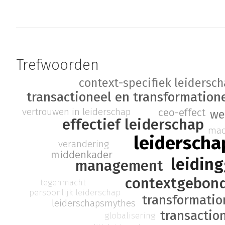
Trefwoorden
context-specifiek leidersc
transactioneel en transformation
vertrouwen in leiderschap
ceo-effect
we
effectief leiderschap
mac
leiderscha
verandering
middenkader
leidin
management
contextgebond
tegenmacht
persoonlijk leiderschap
transformatio
leiderschapsmythes
transactio
globalisering