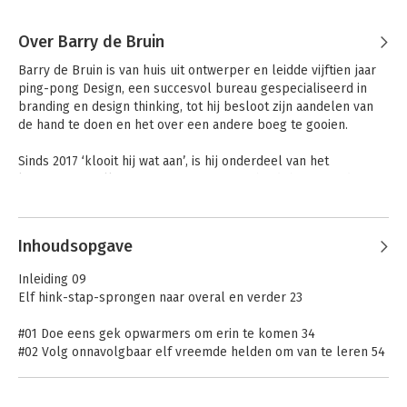
Over Barry de Bruin
Barry de Bruin is van huis uit ontwerper en leidde vijftien jaar 
ping-pong Design, een succesvol bureau gespecialiseerd in 
branding en design thinking, tot hij besloot zijn aandelen van 
de hand te doen en het over een andere boeg te gooien. 

Sinds 2017 ‘klooit hij wat aan’, is hij onderdeel van het 
kunstenaarscollectief Mona Lisa’s en verbindt hij vreemde 
vrienden met elkaar op www.beterdingenandersdoen.nl.
Inhoudsopgave
Inleiding 09
Elf hink-stap-sprongen naar overal en verder 23
#01 Doe eens gek opwarmers om erin te komen 34
#02 Volg onnavolgbaar elf vreemde helden om van te leren 54
#03 Breek met conventies alles kort en klein om opgeruimd te
kunnen beginnen 82
#04 Wat is raar? oefeningen in empathie om jezelf te buiten te