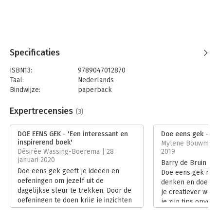
Specificaties
ISBN13:
9789047012870
Taal:
Nederlands
Bindwijze:
paperback
Aantal pagina's:
240
Uitgever:
Business Contact
Expertrecensies
(3)
Druk:
1
Verschijningsdatum:
11-6-2019
DOE EENS GEK - 'Een interessant en
Doe eens gek – Als
inspirerend boek'
Mylene Bouwman 
Hoofdrubriek:
Communicatie en media
Désirée Wassing-Boerema | 28
2019
januari 2020
Barry de Bruin bel
Doe eens gek geeft je ideeën en
Doe eens gek meer 
oefeningen om jezelf uit de
denken en doen. 
dagelijkse sleur te trekken. Door de
je creatiever word
oefeningen te doen krijg je inzichten
je zijn tips opvolg
en inspiratie om de dingen anders te
Lees verder