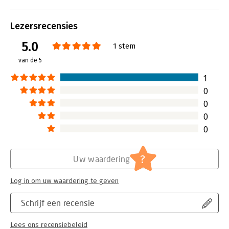
doen dan je ze nu doet, wat je
vervolgens veel kan brengen.
Lees verder
Lezersrecensies
5.0
1 stem
van de 5
1
0
0
0
0
?
Uw waardering
Log in om uw waardering te geven
Schrijf een recensie
Lees ons recensiebeleid