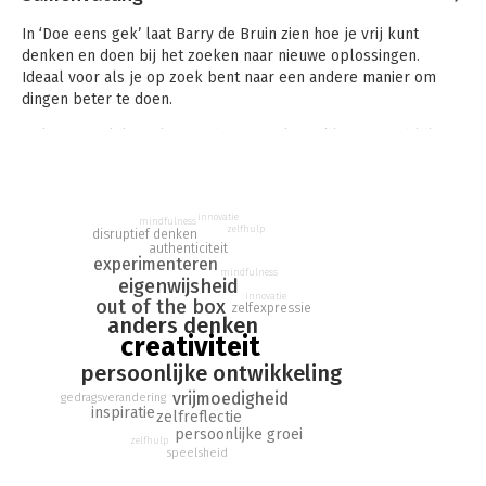
In ‘Doe eens gek’ laat Barry de Bruin zien hoe je vrij kunt
denken en doen bij het zoeken naar nieuwe oplossingen.
Ideaal voor als je op zoek bent naar een andere manier om
dingen beter te doen.
Er kan namelijk veel meer dan je denkt. Gekke ideeën blijken
vaak zo gek nog niet en het normaal van vandaag is het raar
van gisteren. Verandering is de norm in onze tijd en je komt
nergens meer als je de gebaande paden niet verlaat. Dus
innovatie
probeer eens iets geks. Breek met conventies. Sta open voor
mindfulness
zelfhulp
disruptief denken
(nu nog) absurde ideeën. De beste remedie tegen de gekte die
authenticiteit
experimenteren
je overkomt is de gekte die je zelf creëert.
mindfulness
eigenwijsheid
innovatie
Dit boek laat je oefenen in vrijmoedigheid en bevat meer dan
out of the box
zelfexpressie
anders denken
vijftig tips en tricks voor iedereen die zichzelf en anderen wil
creativiteit
bewegen om dingen anders aan te pakken. Ontdek jouw
speelruimte en leer hoe je die samen met anderen nog groter
persoonlijke ontwikkeling
kunt maken.
vrijmoedigheid
gedragsverandering
inspiratie
zelfreflectie
persoonlijke groei
zelfhulp
speelsheid