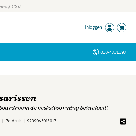
 vanaf €20
Inloggen
010-4731397
Personen
Trefwoorden
sarissen
 boardroom de besluitvorming beïnvloedt
7e druk
9789047015017