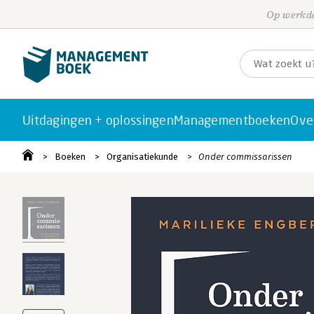
Op werkda
Uitdagingen + oplossingen
Managementboeken
Ove
Boeken
Organisatiekunde
Onder commissarissen