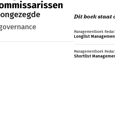
commissarissen
 ongezegde
Dit boek staat o
 governance
Managementboek Redact
Longlist Management
Managementboek Redact
Shortlist Managemen