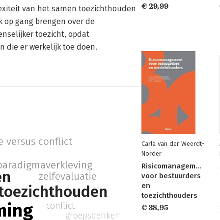
€ 29,99
lexiteit van het samen toezichthouden
ek op gang brengen over de
nselijker toezicht, opdat
 die er werkelijk toe doen.
e versus conflict
Carla van der Weerdt-
Norder
paradigmaverkleving
Risicomanagement
en
zelfevaluatie
voor bestuurders
en
toezichthouden
toezichthouders
ming
conflict
€ 38,95
groepsdenken