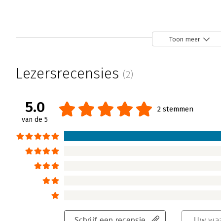
Toon meer
Lezersrecensies
(2)
5.0
2 stemmen
van de 5
Schrijf een recensie
Uw waa