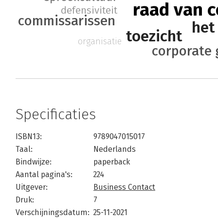
raad van 
defensiviteit
commissarissen
het
toezicht
organisatie
corporate
Specificaties
ISBN13:
9789047015017
Taal:
Nederlands
Bindwijze:
paperback
Aantal pagina's:
224
Uitgever:
Business Contact
Druk:
7
Verschijningsdatum:
25-11-2021