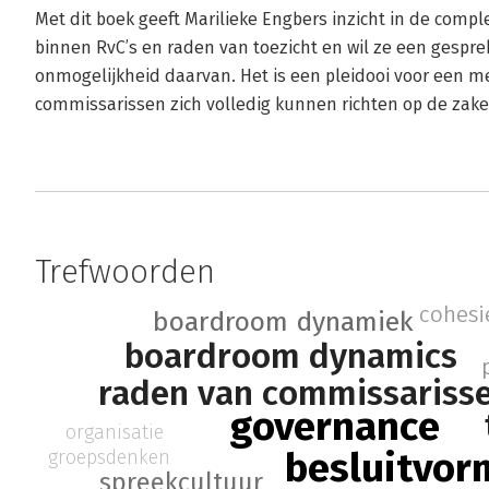
Met dit boek geeft Marilieke Engbers inzicht in de comp
binnen RvC’s en raden van toezicht en wil ze een gespr
onmogelijkheid daarvan. Het is een pleidooi voor een me
commissarissen zich volledig kunnen richten op de zaken
Trefwoorden
cohesi
boardroom dynamiek
boardroom dynamics
raden van commissariss
governance
organisatie
besluitvor
groepsdenken
spreekcultuur