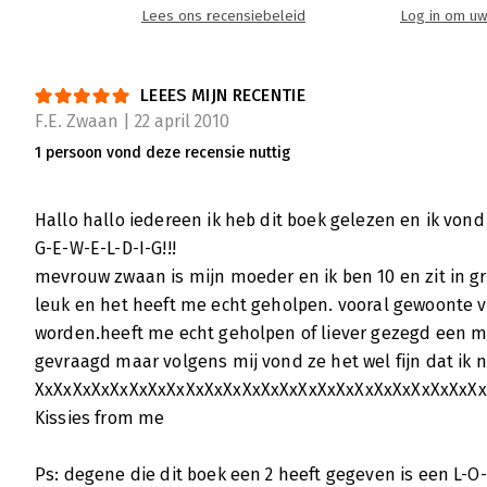
Lees ons recensiebeleid
Log in om uw
LEEES MIJN RECENTIE
F.E. Zwaan | 22 april 2010
1 persoon vond deze recensie nuttig
Hallo hallo iedereen ik heb dit boek gelezen en ik vond
G-E-W-E-L-D-I-G!!!
mevrouw zwaan is mijn moeder en ik ben 10 en zit in gr
leuk en het heeft me echt geholpen. vooral gewoonte v
worden.heeft me echt geholpen of liever gezegd een mei
gevraagd maar volgens mij vond ze het wel fijn dat ik n
XxXxXxXxXxXxXxXxXxXxXxXxXxXxXxXxXxXxXxXxXxXxXxXx
Kissies from me
Ps: degene die dit boek een 2 heeft gegeven is een L-O