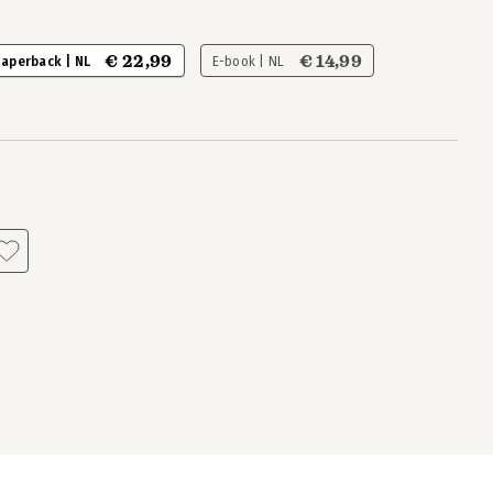
€ 22,99
€ 14,99
aperback | NL
E-book | NL
s