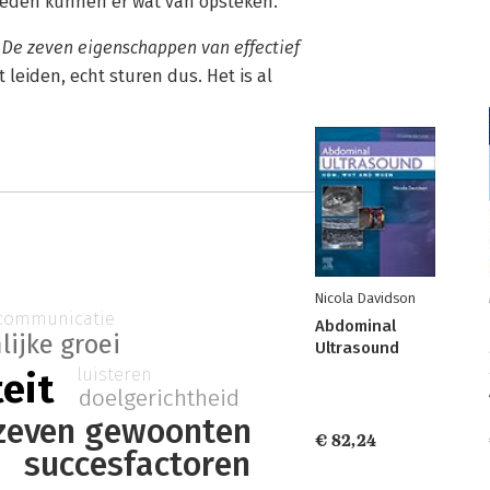
eleden kunnen er wat van opsteken.
n
De zeven eigenschappen van effectief
t leiden, echt sturen dus. Het is al
Nicola Davidson
communicatie
Abdominal
lijke groei
Ultrasound
luisteren
teit
doelgerichtheid
zeven gewoonten
€ 82,24
succesfactoren