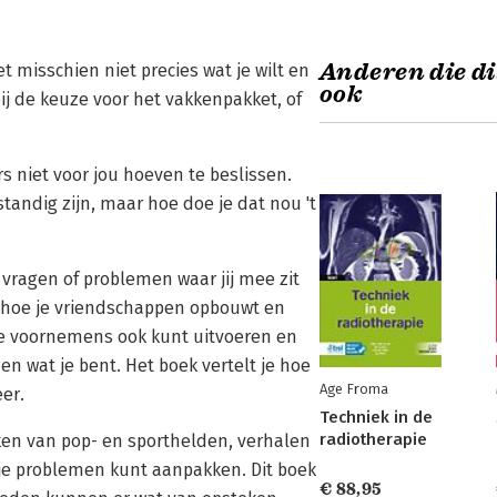
Anderen die di
t misschien niet precies wat je wilt en
ook
bij de keuze voor het vakkenpakket, of
rs niet voor jou hoeven te beslissen.
lfstandig zijn, maar hoe doe je dat nou 't
 vragen of problemen waar jij mee zit
d hoe je vriendschappen opbouwt en
je voornemens ook kunt uitvoeren en
en wat je bent. Het boek vertelt je hoe
Age Froma
eer.
Techniek in de
radiotherapie
aken van pop- en sporthelden, verhalen
e je problemen kunt aanpakken. Dit boek
€ 88,95