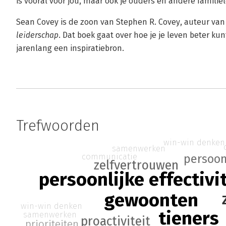
is vooral voor jou, maar ook je ouders en andere famili
Sean Covey is de zoon van Stephen R. Covey, auteur va
leiderschap
. Dat boek gaat over hoe je je leven beter kun
jarenlang een inspiratiebron.
Trefwoorden
win-win denken
samenwerken
communicatie
persoon
zelfvertrouwen
persoonlijke effectivi
gewoonten
win-win denken
tieners
samenwerken
proactiviteit
prioriteiten