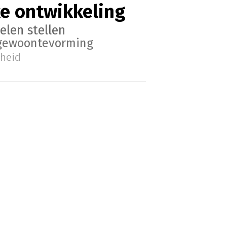
ke ontwikkeling
elen stellen
gewoontevorming
kheid