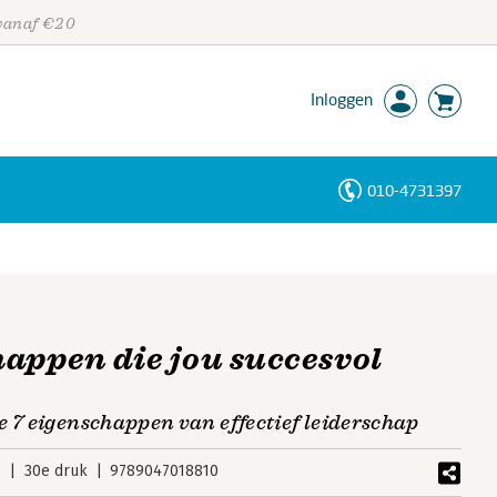
 vanaf €20
Inloggen
010-4731397
Personen
Trefwoorden
appen die jou succesvol
e 7 eigenschappen van effectief leiderschap
6
30e druk
9789047018810