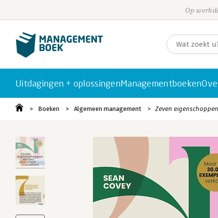
Op werkda
Uitdagingen + oplossingen
Managementboeken
Ove
Boeken
Algemeen management
Zeven eigenschappen 