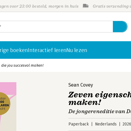
gen voor 23:00 besteld, morgen in huis
Gratis verzending
rige boeken
Interactief leren
Nu lezen
die jou succesvol maken!
Sean Covey
Zeven eigensch
maken!
De jongereneditie van D
Paperback
Nederlands
202