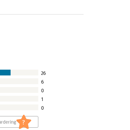
26
6
0
1
0
?
rdering