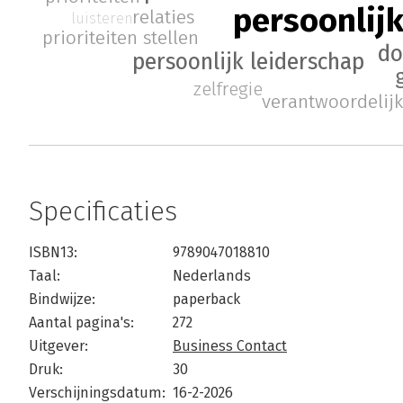
persoonlij
relaties
luisteren
prioriteiten stellen
do
persoonlijk leiderschap
zelfregie
verantwoordelij
Specificaties
ISBN13:
9789047018810
Taal:
Nederlands
Bindwijze:
paperback
Aantal pagina's:
272
Uitgever:
Business Contact
Druk:
30
Verschijningsdatum:
16-2-2026