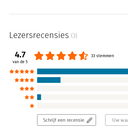
Lezersrecensies
(3)
4.7
33 stemmen
van de 5
Schrijf een recensie
Uw waa