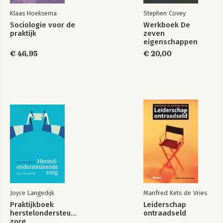
Register
Klaas Hoeksema
Stephen Covey
FranklinCovey-organisatie
Sociologie voor de
Werkboek De
Verder lezen
praktijk
zeven
eigenschappen
€ 46,95
€ 20,00
Joyce Langedijk
Manfred Kets de Vries
Praktijkboek
Leiderschap
herstelondersteunende
ontraadseld
zorg