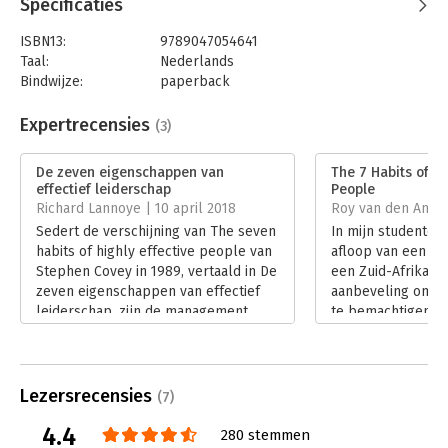
Specificaties
ISBN13:
9789047054641
Taal:
Nederlands
Bindwijze:
paperback
Aantal pagina's:
334
Uitgever:
Business Contact
Expertrecensies
(3)
Druk:
103
Verschijningsdatum:
21-4-2010
De zeven eigenschappen van
The 7 Habits of Hi
effectief leiderschap
People
Hoofdrubriek:
Leiderschap
Richard Lannoye | 10 april 2018
Roy van den Anker
Jongbloed:
Bestuurskunde
Sedert de verschijning van The seven
In mijn studentent
habits of highly effective people van
afloop van een ee
Stephen Covey in 1989, vertaald in De
een Zuid-Afrikaan
zeven eigenschappen van effectief
aanbeveling om e
leiderschap, zijn de management
te bemachtigen v
filosofie en de wijze lessen van deze
‘De 7 eigenschapp
uitzonderlijke leraar alleen maar in
leiderschap’. Ik h
kracht en relevantie toegenomen.
auteur gehoord, 
Lees verder
onder de indruk v
Lezersrecensies
(7)
ik direct doorgel
4.4
lokale boekhande
280 stemmen