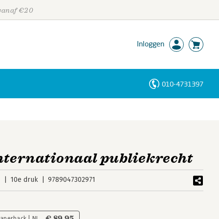
 vanaf €20
Inloggen
010-4731397
Personen
Trefwoorden
nternationaal publiekrecht
6
10e druk
9789047302971
€ 89,95
Paperback | NL