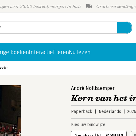
gen voor 23:00 besteld, morgen in huis
Gratis verzending
rige boeken
Interactief leren
Nu lezen
recht
André Nollkaemper
Kern van het i
Paperback
Nederlands
202
Kies uw bindwijze
€ 89,95
Paperback | NL