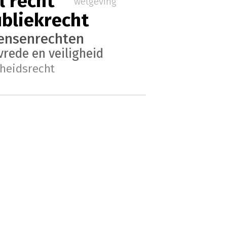
l recht
wetgeving
ubliekrecht
ensenrechten
vrede en veiligheid
kheidsrecht