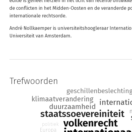
editie is geheel herzien in het licht van recente ontwik
de conflicten in het Midden-Oosten en de veranderde po
internationale rechtsorde.
André Nollkaemper is universiteitshoogleraar Internatio
Universiteit van Amsterdam.
Trefwoorden
geschillenbeslechtin
klimaatverandering
internati
duurzaamheid
staatssoevereiniteit
volkenrecht
politiek
Europa