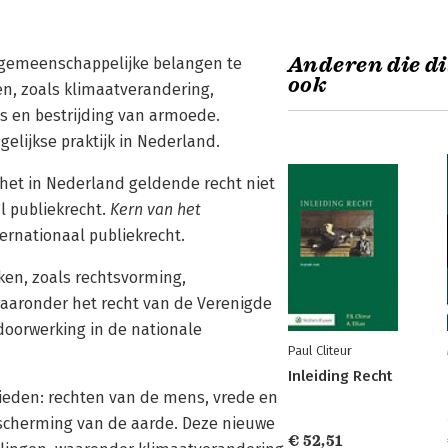
Anderen die di
d gemeenschappelijke belangen te
ook
n, zoals klimaatverandering,
s en bestrijding van armoede.
gelijkse praktijk in Nederland.
n het in Nederland geldende recht niet
l publiekrecht.
Kern van het
ternationaal publiekrecht.
ken, zoals rechtsvorming,
waaronder het recht van de Verenigde
 doorwerking in de nationale
Paul Cliteur
Inleiding Recht
bieden: rechten van de mens, vrede en
escherming van de aarde. Deze nieuwe
€ 52,51