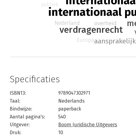
internationaa
politiek
internationaal p
m
overheid
Nederland
verdragenrecht
Europa
aansprakelij
Specificaties
ISBN13:
9789047302971
Taal:
Nederlands
Bindwijze:
paperback
Aantal pagina's:
540
Uitgever:
Boom Juridische Uitgevers
Druk:
10