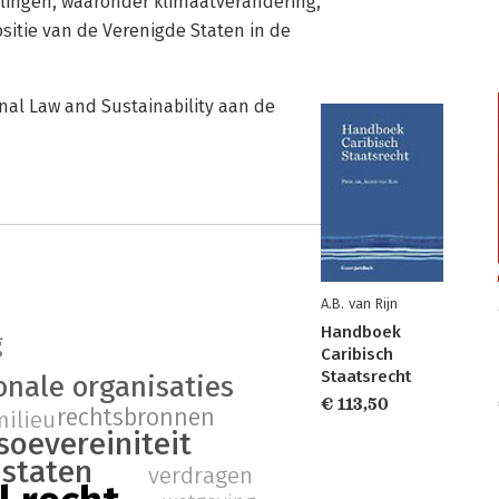
kelingen, waaronder klimaatverandering,
sitie van de Verenigde Staten in de
nal Law and Sustainability aan de
A.B. van Rijn
Handboek
g
Caribisch
Staatsrecht
onale organisaties
€ 113,50
rechtsbronnen
milieu
soevereiniteit
staten
verdragen