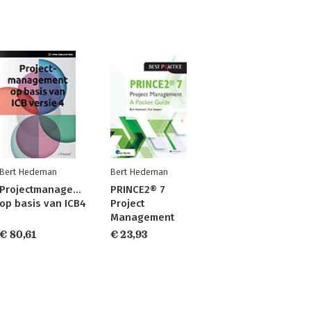
Bert Hedeman
Bert Hedeman
Projectmanagement
PRINCE2® 7
op basis van ICB4
Project
Management
€ 80,61
€ 23,93