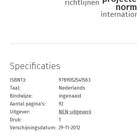
richtlijnen
norm
internatio
Specificaties
ISBN13:
9789052541563
Taal:
Nederlands
Bindwijze:
ingenaaid
Aantal pagina's:
92
Uitgever:
NEN-uitgeverij
Druk:
1
Verschijningsdatum:
29-11-2012