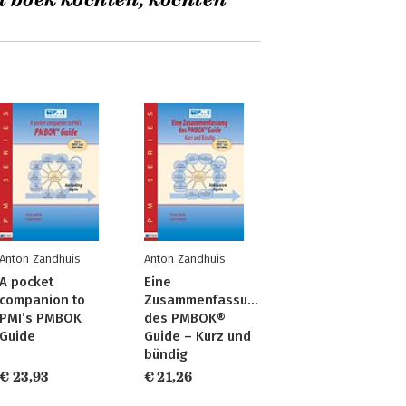
t boek kochten, kochten
Anton Zandhuis
Anton Zandhuis
A pocket
Eine
companion to
Zusammenfassung
PMI’s PMBOK
des PMBOK®
Guide
Guide – Kurz und
bündig
€ 23,93
€ 21,26