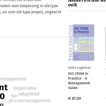
Anderen die di
ook
maken voor toepassing in elk type
s, en voor elk type project, ongeacht
Andre Legerman
ISO 21500 in
smanagement
Practice - A
Management
nt
organisatie
Guide
vakgebied
00
iso
€ 27,20
procesmanagement
en