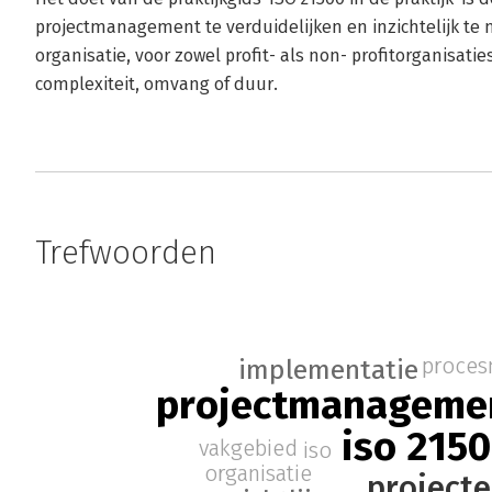
projectmanagement te verduidelijken en inzichtelijk te 
organisatie, voor zowel profit- als non- profitorganisatie
complexiteit, omvang of duur.
Trefwoorden
proce
implementatie
projectmanageme
iso 215
vakgebied
iso
organisatie
project