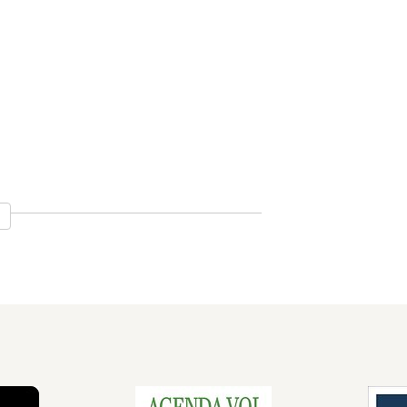
urgroep
deling projecten (PMO)