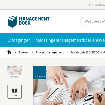
Op werkda
Uitdagingen + oplossingen
Managementboeken
Ove
Boeken
Projectmanagement
Praktijgids ISO 21500 in 