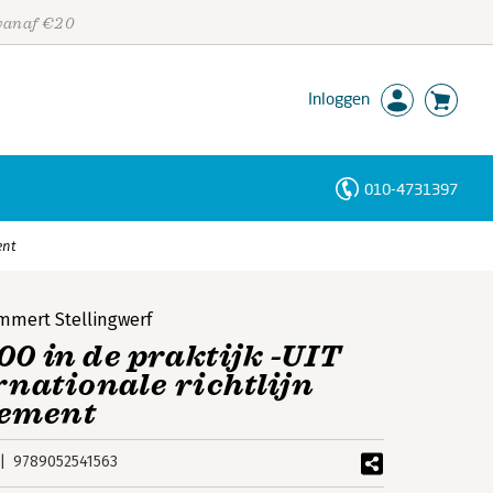
 vanaf €20
Inloggen
010-4731397
Personen
ent
Trefwoorden
mmert Stellingwerf
00 in de praktijk -UIT
ernationale richtlijn
gement
9789052541563