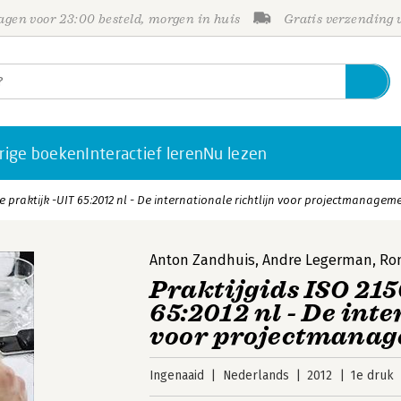
gen voor 23:00 besteld, morgen in huis
Gratis verzending
rige boeken
Interactief leren
Nu lezen
de praktijk -UIT 65:2012 nl - De internationale richtlijn voor projectmanagem
Anton Zandhuis
,
Andre Legerman
,
Ro
Praktijgids ISO 215
65:2012 nl - De int
voor projectmana
Ingenaaid
Nederlands
2012
1e druk