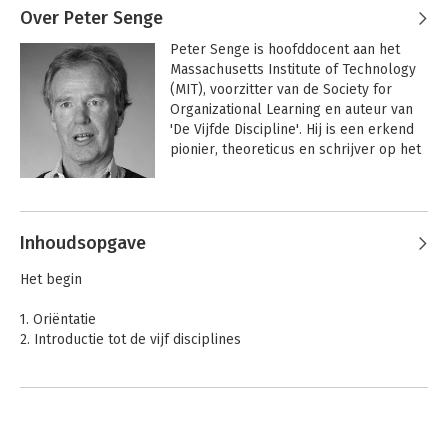
Over Peter Senge
Peter Senge is hoofddocent aan het 
Massachusetts Institute of Technology 
(MIT), voorzitter van de Society for 
Organizational Learning en auteur van 
'De Vijfde Discipline'. Hij is een erkend 
pionier, theoreticus en schrijver op het 
gebied van managementinnovatie.
Andere boeken door Peter Senge
Inhoudsopgave
Het begin
1. Oriëntatie
2. Introductie tot de vijf disciplines
De klas
3. De deur van de klas openen
4. De lerende mens in het vizier