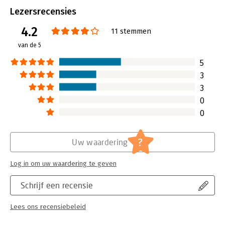
Dezelfde aanpak blijkt namelijk ook toepasbaar op scholen.
Bindwijze:
paperback
Lezersrecensies
Aantal pagina's:
511
4.2
Uitgever:
Boom
11 stemmen
Druk:
1
van de 5
Verschijningsdatum:
23-3-2010
5
Hoofdrubriek:
Algemeen management
3
3
0
0
?
Uw waardering
Log in om uw waardering te geven
Schrijf een recensie
Lees ons recensiebeleid