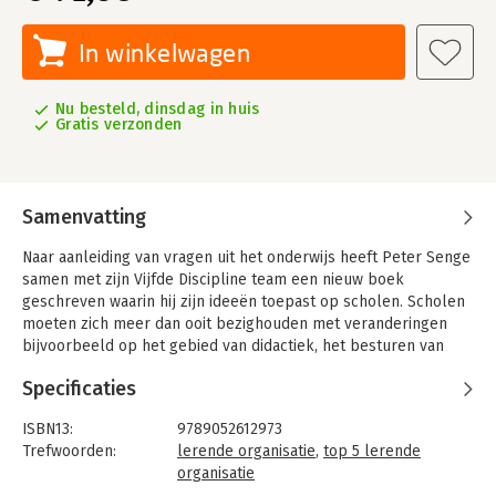
In winkelwagen
Nu besteld, dinsdag in huis
Gratis verzonden
Samenvatting
Naar aanleiding van vragen uit het onderwijs heeft Peter Senge
samen met zijn Vijfde Discipline team een nieuw boek
geschreven waarin hij zijn ideeën toepast op scholen. Scholen
moeten zich meer dan ooit bezighouden met veranderingen
bijvoorbeeld op het gebied van didactiek, het besturen van
scholen, de kwaliteit van het onderwijs enzovoort. Deze
Specificaties
veranderingen vereisen een voortdurend proces van leren
binnen de organisatie. Het boek 'Lerende scholen' moet
ISBN13:
9789052612973
worden gezien in het verlengde van de eerder verschenen
Trefwoorden:
lerende organisatie
,
top 5 lerende
boeken over de vijfde discipline, waarin wordt beschreven hoe
organisatie
bedrijven tot lerende organisaties omgevormd worden.
Taal:
Nederlands